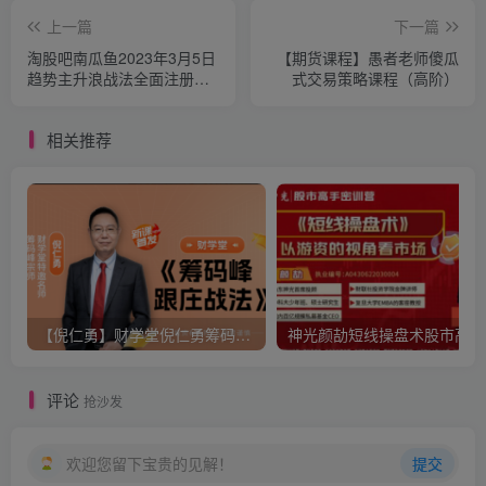
上一篇
下一篇
淘股吧南瓜鱼2023年3月5日
【期货课程】愚者老师傻瓜
趋势主升浪战法全面注册制
式交易策略课程（高阶）
下的最佳交易模式 PDF文章
相关推荐
【倪仁勇】财学堂倪仁勇筹码峰跟庄战法系统课+筹码峰指标
神光
评论
抢沙发
欢迎您留下宝贵的见解！
提交