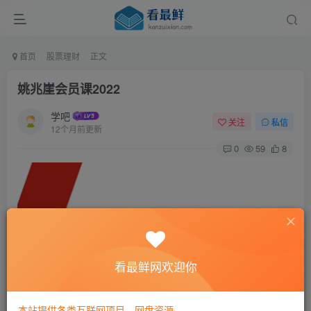
首页
股票理财
正文
姚兆崖会员课2022
学吧
关注
私信
12个月前更新
0
59
8
看最鲜网欢迎你
本站提供各类互联网项目，网盘资源