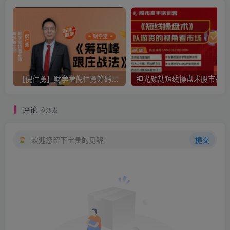
【倪仁勇】财学堂倪仁勇筹码峰跟庄战法系统课+筹码峰指标
神光
评论
抢沙发
欢迎您留下宝贵的见解！
提交