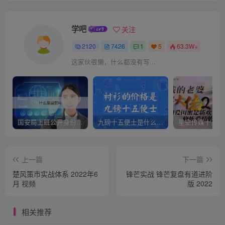
学吧
关注
2120
7426
1
5
63.3W+
这家伙很懒，什么都没有写...
国安局上班公开身份是什么（国安身份对家人保密吗）
九磅十五便士是什么意思（九磅十五便士是什么梗）
上一篇
下一篇
楚风策市实战体系 2022年6
锋芒实战 锋芒复盘有道进阶
月 视频
版 2022
相关推荐