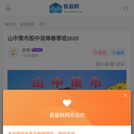
首页
股票理财
正文
山中策市股中说禅春季班2025
学吧
关注
私信
1年前更新
0
56
9
看最鲜网欢迎你
本站提供各类互联网项目，网盘资源