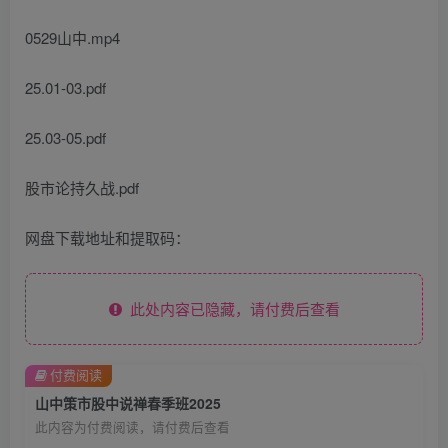
0529山中.mp4
25.01-03.pdf
25.03-05.pdf
股市论持久战.pdf
网盘下载地址和提取码：
此处内容已隐藏，请付费后查看
付费阅读
山中策市股中说禅春季班2025
此内容为付费阅读，请付费后查看