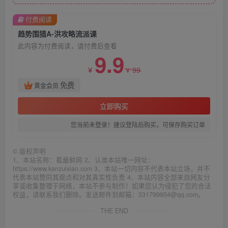
付费阅读
趋势围猎A-洪攻略流派课
此内容为付费阅读，请付费后查看
9.9
99
￥
￥
免费
黄金会员
立即购买
您当前未登录！建议登陆后购买，可保存购买订单
©
版权声明
1、本站名称：看最鲜网 2、认准本站唯一网址：
https://www.kanzuixian.com 3、本站一切内容不代表本站立场，并不
代表本站赞同其观点和对其真实性负责 4、本站内容全部来自网友分
享或收集整理于网络，本站不参与制作！如果您认为侵犯了您的合法
权益，请联系我们删除。发送邮件到邮箱：331799954@qq.com。
THE END