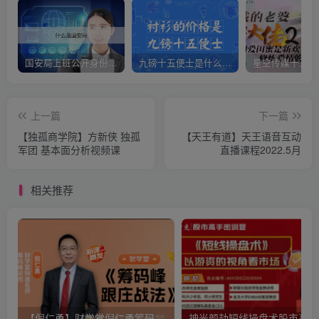
国安局上班公开身份是什么（国安身份对家人保密吗）
九磅十五便士是什么意思（九磅十五便士是什么梗）
上一篇
下一篇
【独孤商学院】方新侠 独孤
【天王有道】天王语音互动
军团 基本面分析视频课
直播课程2022.5月
相关推荐
【倪仁勇】财学堂倪仁勇筹码峰跟庄战法系统课+筹码峰指标
神光