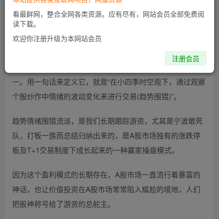
看最鲜网，整合全网各类资源。应有尽有，网站会员全部免费阅
趋势围猎A-洪攻略流派课资源简介：
读下载。
欢迎你注册升级为本网站会员
趋势情绪围猎，简称围猎A，洪攻略五大流派之一。
注册会员
趋势情绪围猎流派，是洪攻略思维及策略的经典综合应用之
一。用一句话来定义它，就是“在小四季时空观下，通过观察
个股炒作中情绪的波动变化来进行交易(趋势围猎)”。
趋势情绪围猎流派，是我们长期跟踪游资，尤其是宁波敢死
队，打板一族而总结归纳出来的，是A股市场独有的涨跌停
板及T+1交易制度下成长起来的一种赢家操盘模式。
因为这个盈利模式的长期存在，A股市场一直流行着暴富的
神话，也让价值投资在A股市场常常陷入尴尬的境地，人们
把股神称号给了游资的总舵主。