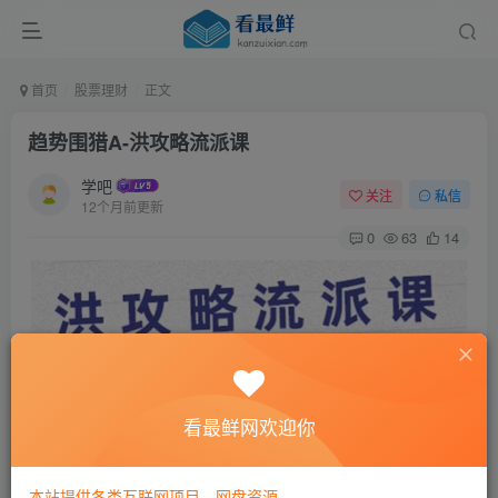
首页
股票理财
正文
趋势围猎A-洪攻略流派课
学吧
关注
私信
12个月前更新
0
63
14
看最鲜网欢迎你
本站提供各类互联网项目，网盘资源