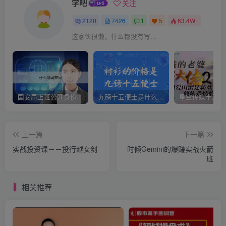
学吧
关注
2120
7426
1
5
63.4W+
这家伙很懒，什么都没有写...
国安局上班公开身份是什么（国安身份对家人保密吗）
九磅十五便士是什么意思（九磅十五便士是什么梗）
上一篇
下一篇
实战投资课－－投行越女剑
时倾Gemini的爆赚实战火箭
班
相关推荐