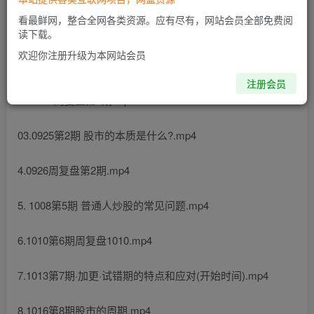
看最鲜网，整合全网各类资源。应有尽有，网站会员全部免费阅
课程目录
读下载。
欢迎你注册升级为本网站会员
01 0912第1期 笑傲江湖基础用法.mp4
注册会员
02 0912周复盘第1期.mp4
03.0925第2期 股市的本质是什么?.mp4
4.0926周复盘第2期.mp4
5. 1008第5期 普通人炒股的常见问题.mp4
6.1010第6期周复盘1010.mp4
7.1013第7期·加更·试错期的特点和应对(开始时间).mp4
8.1016第8期股市的周期.mp4