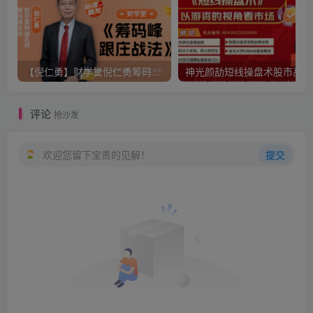
【倪仁勇】财学堂倪仁勇筹码峰跟庄战法系统课+筹码峰指标
神光
评论
抢沙发
欢迎您留下宝贵的见解！
提交