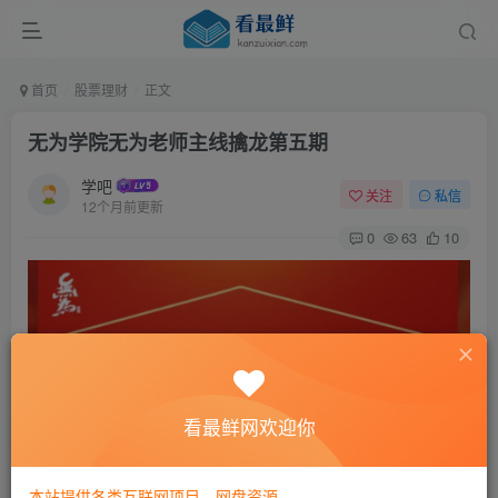
首页
股票理财
正文
无为学院无为老师主线擒龙第五期
学吧
关注
私信
12个月前更新
0
63
10
看最鲜网欢迎你
本站提供各类互联网项目，网盘资源