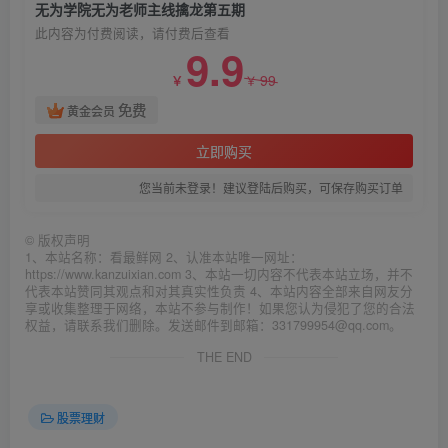
无为学院无为老师主线擒龙第五期
此内容为付费阅读，请付费后查看
9.9
99
￥
￥
免费
黄金会员
立即购买
您当前未登录！建议登陆后购买，可保存购买订单
©
版权声明
1、本站名称：看最鲜网 2、认准本站唯一网址：
https://www.kanzuixian.com 3、本站一切内容不代表本站立场，并不
代表本站赞同其观点和对其真实性负责 4、本站内容全部来自网友分
享或收集整理于网络，本站不参与制作！如果您认为侵犯了您的合法
权益，请联系我们删除。发送邮件到邮箱：331799954@qq.com。
THE END
股票理财