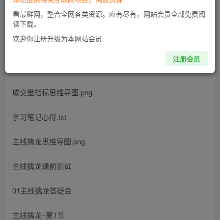
看最鲜网，整合全网各类资源。应有尽有，网站会员全部免费阅
读下载。
欢迎你注册升级为本网站会员
无为学院无为老师主线擒龙第五期资源简介：
注册会员
课程目录
成交量指标思维导图.png
学习笔记心得.txt
主线擒龙思维导图.png
主线擒龙课前测试
01主线擒龙答疑会
主线擒龙–第1节