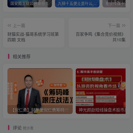
国安局上班公开身份是什么（国安身份对家人保密吗）
九磅十五便士是什么意思（九磅十五便士是什么梗）
上一篇
下一篇
财猫实战-猫哥系统学习班第
百家争鸣《集合竞价视频》
四期 文档
共10集
相关推荐
【倪仁勇】财学堂倪仁勇筹码峰跟庄战法系统课+筹码峰指标
神光
评论
抢沙发