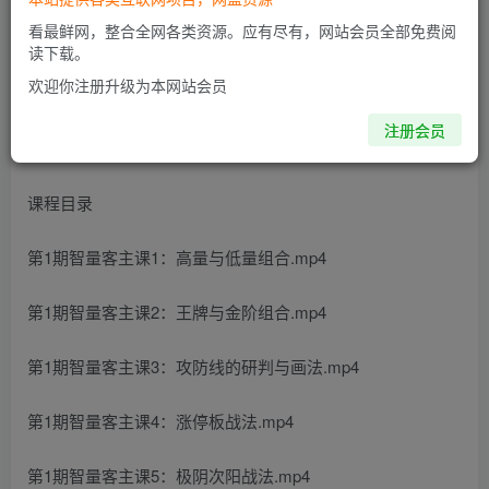
看最鲜网，整合全网各类资源。应有尽有，网站会员全部免费阅
读下载。
欢迎你注册升级为本网站会员
量学云讲堂智星客王晓利 量学波段操盘系统 第01期资源简
注册会员
介：
课程目录
第1期智量客主课1：高量与低量组合.mp4
第1期智量客主课2：王牌与金阶组合.mp4
第1期智量客主课3：攻防线的研判与画法.mp4
第1期智量客主课4：涨停板战法.mp4
第1期智量客主课5：极阴次阳战法.mp4