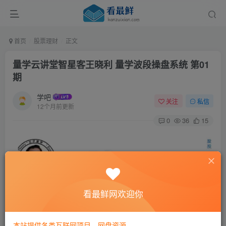
首页
股票理财
正文
量学云讲堂智星客王晓利 量学波段操盘系统 第01
期
学吧
关注
私信
12个月前更新
0
36
15
看最鲜网欢迎你
本站提供各类互联网项目，网盘资源