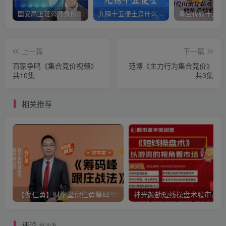
国安局上班公开身份是什么（国安身份对家人保密吗）
九磅十五便士是什么意思（九磅十五便士是什么梗）
上一篇
下一篇
百家争鸣《集合竞价视频》
范博《主力行为集合竞价》
共10集
共3集
相关推荐
【倪仁勇】财学堂倪仁勇筹码峰跟庄战法系统课+筹码峰指标
神光
评论
抢沙发