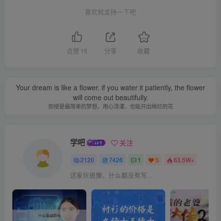
喜欢就支持一下吧
点赞
15
分享
收藏
Your dream is like a flower. if you water it patiently, the flower
will come out beautifully.
即使是最简单的梦想，用心浇灌，也能开出绚烂的花
学吧
关注
2120
7426
1
5
63.5W+
这家伙很懒，什么都没有写...