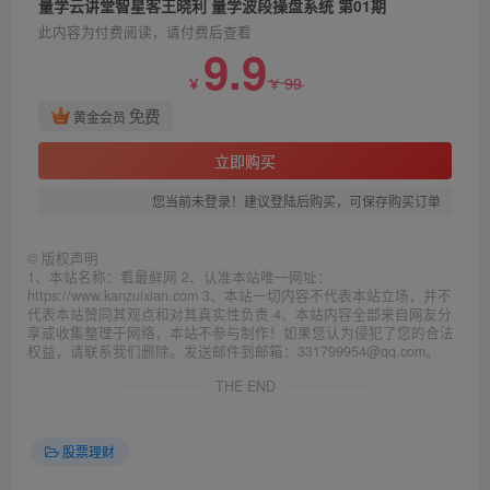
量学云讲堂智星客王晓利 量学波段操盘系统 第01期
此内容为付费阅读，请付费后查看
9.9
99
￥
￥
免费
黄金会员
立即购买
您当前未登录！建议登陆后购买，可保存购买订单
©
版权声明
1、本站名称：看最鲜网 2、认准本站唯一网址：
https://www.kanzuixian.com 3、本站一切内容不代表本站立场，并不
代表本站赞同其观点和对其真实性负责 4、本站内容全部来自网友分
享或收集整理于网络，本站不参与制作！如果您认为侵犯了您的合法
权益，请联系我们删除。发送邮件到邮箱：331799954@qq.com。
THE END
股票理财