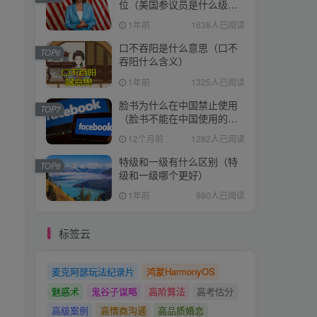
位（美国参议员是什么级
别）
1年前
1638人已阅读
口不吞阳是什么意思（口不
TOP6
吞阳什么含义）
1年前
1325人已阅读
脸书为什么在中国禁止使用
TOP7
（脸书不能在中国使用的原
因）
12个月前
1282人已阅读
特级和一级有什么区别（特
TOP8
级和一级哪个更好）
1年前
980人已阅读
标签云
麦克阿瑟玩法纪录片
鸿蒙HarmonyOS
魅惑术
鬼谷子谋略
高阶算法
高考估分
高级案例
高情商沟通
高品质婚恋