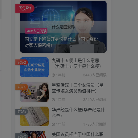
TOP1
3462人已阅读
国安局上班公开身份是什么（国安身份
对家人保密吗）
九磅十五便士是什么意思
TOP2
（九磅十五便士是什么梗）
1年前
3448人已阅读
星空传媒十三个女演员（星
TOP3
空传媒女演员颜值排行）
1年前
3240人已阅读
华严经是什么梗(华严经是什
TOP4
么书)
1年前
1785人已阅读
美国议员相当于中国什么职
TOP5