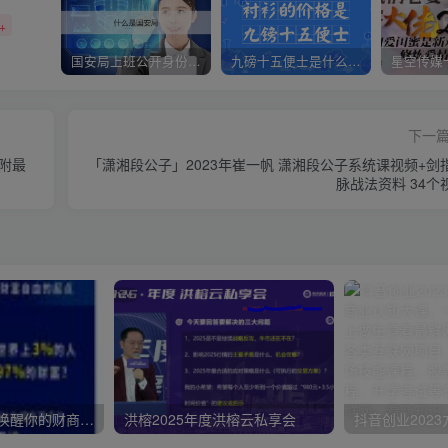
+
国安局上班公开身份是什么（国安身份对家人保密吗）
九磅十五便士是什么意思（九磅十五便士是什么梗）
下一
（附最
「潇湘段公子」2023年崔一帆 潇湘段公子系统课视频+剑
脉战法资料 34个
周文强财富课： 唤醒你的财商思维，这门课就是你通向财富自由的起点
洪榕2025年度洪榕云私享会