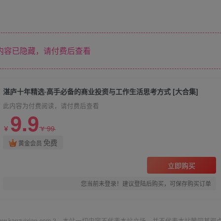
内容已隐藏，请付费后查看
湛庐十年精选·高手必备的商业投资与工作生活思考方式 [大合集]
此内容为付费阅读，请付费后查看
9.9
99
￥
￥
免费
黄金会员
立即购买
您当前未登录！建议登陆后购买，可保存购买订单
ww.kanzuixian.com 3、本站一切内容不代表本站立场，并不代表本站赞同其观