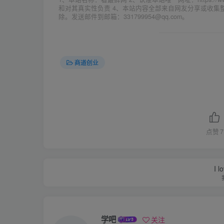
和对其真实性负责 4、本站内容全部来自网友分享或收
除。发送邮件到邮箱：331799954@qq.com。
商道创业
点赞
7
I l
学吧
关注