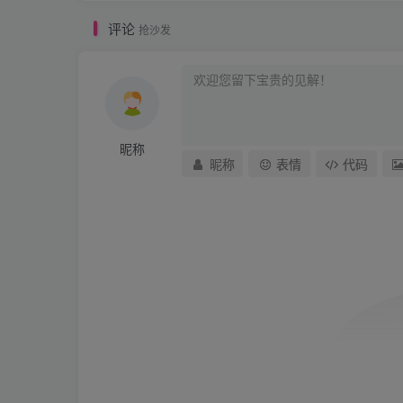
评论
抢沙发
昵称
昵称
表情
代码