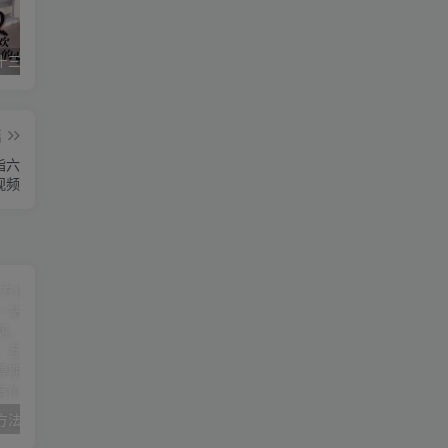
星空传媒十三个女演员（星空传媒女演员颜值排行）
华严经是什么梗(华严经是什么书)
美国议员相当于中国什么职位（美国参议员是什么级别）
篇
指六
视频
抖音创业2023方法论：抖音创业商业认知大课，一站式学会在抖音上做生意
品牌-营销数据分析课，行业洞察-竞品分析-产品开发-爆品打造
周文强-长视