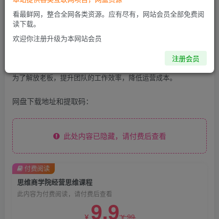
看最鲜网，整合全网各类资源。应有尽有，网站会员全部免费阅
俗话说：经营靠理念，赚钱靠管理。经营的本质是客户思维，以
读下载。
客户为中心来开发产品和提供服务以满足客户的需求，目的是为
欢迎你注册升级为本网站会员
了让更多客户持续不断的围绕在自己的身边；管理的本质是团队
注册会员
思维，明确责、权、利，优化流程让一切有秩序的进行，目的是
为了解放老板，提升团队的工作效率，降低运营成本。
网盘下载地址和提取码：
此处内容已隐藏，请付费后查看
付费阅读
思维商学院经营思维课程
此内容为付费阅读，请付费后查看
9.9
99
￥
￥