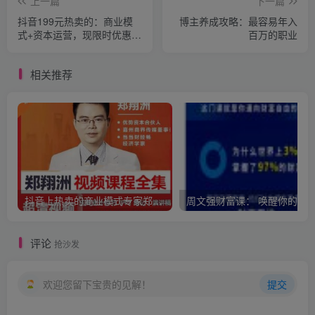
上一篇
下一篇
抖音199元热卖的：商业模
博主养成攻略：最容易年入
式+资本运营，现限时优惠只
百万的职业
需要19元
相关推荐
抖音上热卖的商业模式专家郑翔洲新商业模式课程，全集价值12980元的课程
评论
抢沙发
欢迎您留下宝贵的见解！
提交