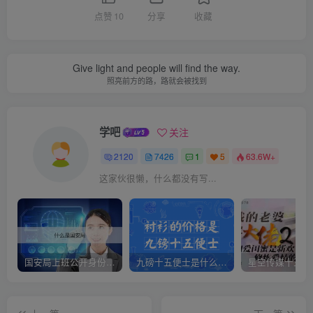
点赞
10
分享
收藏
Give light and people will find the way.
照亮前方的路，路就会被找到
学吧
关注
2120
7426
1
5
63.6W+
这家伙很懒，什么都没有写...
国安局上班公开身份是什么（国安身份对家人保密吗）
九磅十五便士是什么意思（九磅十五便士是什么梗）