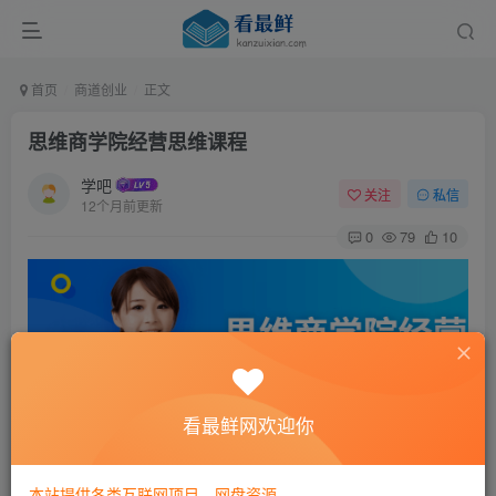
首页
商道创业
正文
思维商学院经营思维课程
学吧
关注
私信
12个月前更新
0
79
10
看最鲜网欢迎你
课程介绍
本站提供各类互联网项目，网盘资源