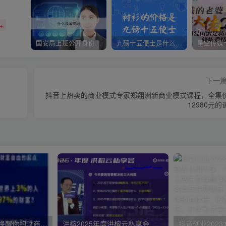
+
国安局上班公开身份是什么（国安身份对家人保密吗）
九磅十五便士是什么意思（九磅十五便士是什么梗）
下一
抖音上热卖的商业模式专家郑翔洲新商业模式课程，全集
12980元的
周文强财富课： 唤醒你的财商思维，这门课就是你通向财富自由的起点
洪榕2025年度洪榕云私享会