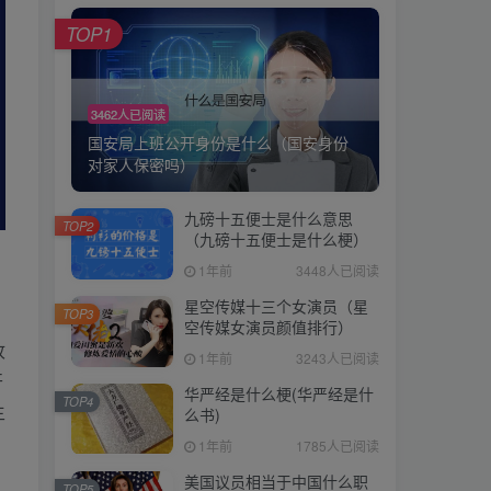
TOP1
TOP1
3462人已阅读
3462人已阅读
国安局上班公开身份是什么（国安身份
国安局上班公开身份是什么（国安身份
对家人保密吗）
对家人保密吗）
九磅十五便士是什么意思
九磅十五便士是什么意思
TOP2
TOP2
（九磅十五便士是什么梗）
（九磅十五便士是什么梗）
1年前
3448人已阅读
1年前
3448人已阅读
星空传媒十三个女演员（星
星空传媒十三个女演员（星
TOP3
TOP3
空传媒女演员颜值排行）
空传媒女演员颜值排行）
收
1年前
3243人已阅读
1年前
3243人已阅读
开
华严经是什么梗(华严经是什
华严经是什么梗(华严经是什
TOP4
TOP4
主
么书)
么书)
1年前
1785人已阅读
1年前
1785人已阅读
美国议员相当于中国什么职
美国议员相当于中国什么职
TOP5
TOP5