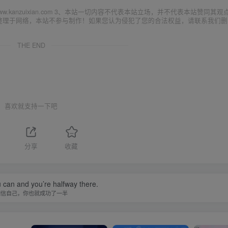
ww.kanzuixian.com 3、本站一切内容不代表本站立场，并不代表本站赞同其观
集整理于网络，本站不参与制作！如果您认为侵犯了您的合法权益，请联系我们删
THE END
喜欢就支持一下吧
分享
收藏
 can and you’re halfway there.
相信自己，你也就成功了一半