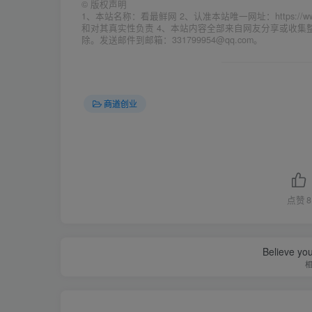
©
版权声明
1、本站名称：看最鲜网 2、认准本站唯一网址：https://w
和对其真实性负责 4、本站内容全部来自网友分享或收
除。发送邮件到邮箱：331799954@qq.com。
商道创业
点赞
8
Believe you