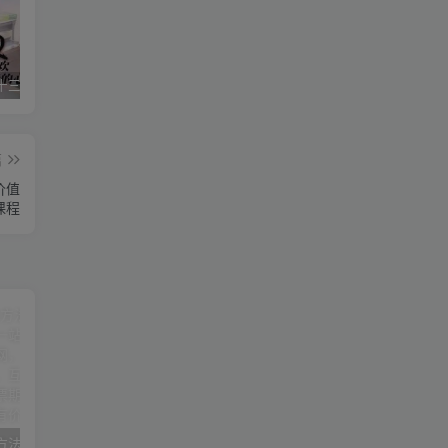
星空传媒十三个女演员（星空传媒女演员颜值排行）
华严经是什么梗(华严经是什么书)
美国议员相当于中国什么职位（美国参议员是什么级别）
篇
价值
课程
抖音创业2023方法论：抖音创业商业认知大课，一站式学会在抖音上做生意
品牌-营销数据分析课，行业洞察-竞品分析-产品开发-爆品打造
周文强-长视