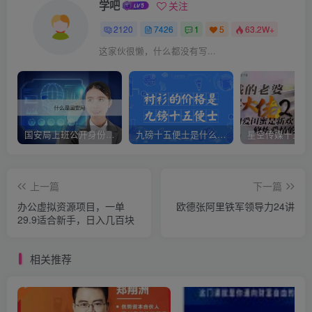
学吧
关注
2120
7426
1
5
63.2W+
这家伙很懒，什么都没有写...
国安局上班公开身份是什么（国安身份对家人保密吗）
九磅十五便士是什么意思（九磅十五便士是什么梗）
上一篇
下一篇
办公虚拟资源项目，一单
欧德张阿里铁军领导力24讲
29.9适合新手，日入几百块
相关推荐