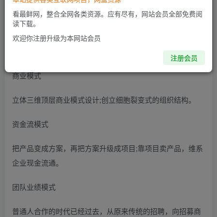
做好流量和生态盈利时代的布局!
看最鲜网，整合全网各类资源。应有尽有，网站会员全部免费阅
读下载。
流量模式
欢迎你注册升级为本网站会员
帮助企业打造信息流、客流系统
注册会员
商业模式
立体三维顶层商业模式设计;创立细胞裂变式的组织结构。
资金流模式
把产品变成方案，再把方案升级成项目;靠项目卖产品，维系
企业现金流通。
团队业绩模式
普通人合作的时代已经过去，从原来传统的招聘，向招募商