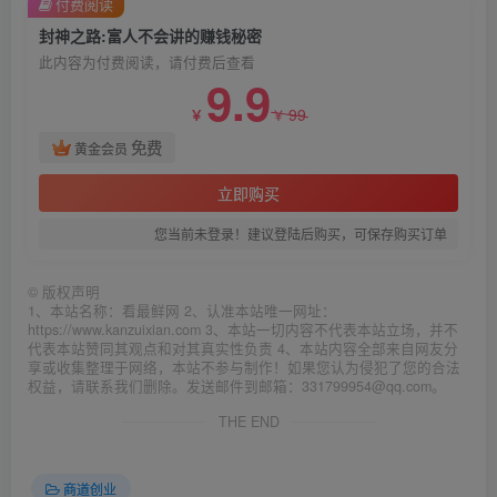
付费阅读
封神之路:富人不会讲的赚钱秘密
此内容为付费阅读，请付费后查看
9.9
99
￥
￥
免费
黄金会员
立即购买
您当前未登录！建议登陆后购买，可保存购买订单
©
版权声明
1、本站名称：看最鲜网 2、认准本站唯一网址：
https://www.kanzuixian.com 3、本站一切内容不代表本站立场，并不
代表本站赞同其观点和对其真实性负责 4、本站内容全部来自网友分
享或收集整理于网络，本站不参与制作！如果您认为侵犯了您的合法
权益，请联系我们删除。发送邮件到邮箱：331799954@qq.com。
THE END
商道创业