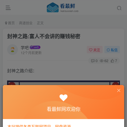
首页
商道创业
正文
封神之路:富人不会讲的赚钱秘密
学吧
关注
私信
12个月前更新
0
62
7
封神之路介绍：
看最鲜网欢迎你
本站提供各类互联网项目，网盘资源