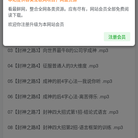
看最鲜网，整合全网各类资源。应有尽有，网站会员全部免费阅
读下载。
01【封神前言1】屌丝赚屌丝的钱为什么这么难_ .mp3
欢迎你注册升级为本网站会员
02【封神之路2】赚大钱的制胜法宝-—招碾压 .mp3
注册会员
03【封神之路3】向世界最牛B的公司学成神 .mp3
04【封神之路4】征服普通人的3大维度 .mp3
05【封神之路5】成神的前4字心法—我说你听 .mp3
06【封神之路6】成神的后4字心法-离苦得乐 .mp3
07【封神之路7】封神四大招式第1招-结论式语言 .mp3
08【封神之路8】封神四大招第2招-语言框架的训练 .mp3