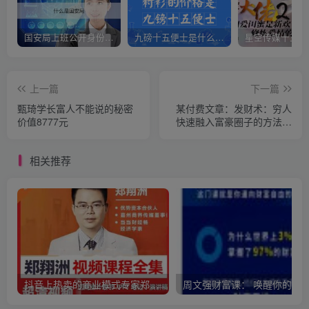
国安局上班公开身份是什么（国安身份对家人保密吗）
九磅十五便士是什么意思（九磅十五便士是什么梗）
上一篇
下一篇
甄琦学长富人不能说的秘密
某付费文章：发财术：穷人
价值8777元
快速融入富豪圈子的方法，
只有富人圈子，才能总结出
致富之术【价值200】
相关推荐
抖音上热卖的商业模式专家郑翔洲新商业模式课程，全集价值12980元的课程