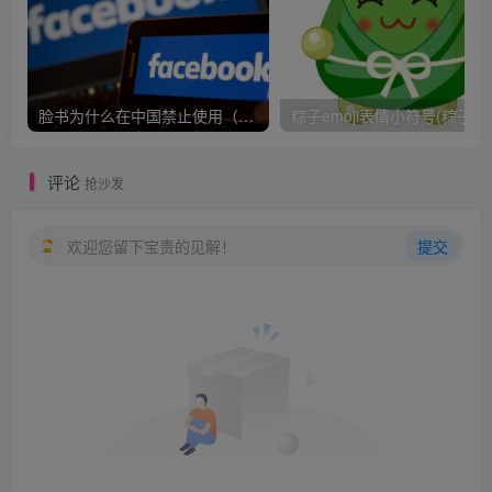
脸书为什么在中国禁止使用（脸书不能在中国使用的原因）
粽子emoj
评论
抢沙发
欢迎您留下宝贵的见解！
提交