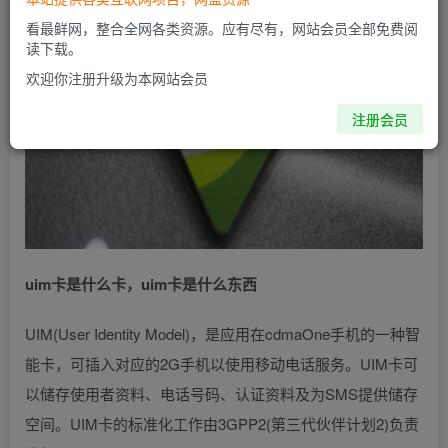
看最鲜网，整合全网各类资源。应有尽有，网站会员全部免费阅
读下载。
欢迎你注册升级为本网站会员
注册会员
uim卡是什么卡，uim卡是什么东西
UIM(User Identity Model)，是应用在cdmaOne手机的一种智
能卡，可插入对应的2G手机以使用移动电话服务。UIM卡可
以储存使用者资料、电话号码、认证资料及为SMS提供储存
空间。UIM卡的标准化工作由3GPP2(第三代伙伴计划2)负责