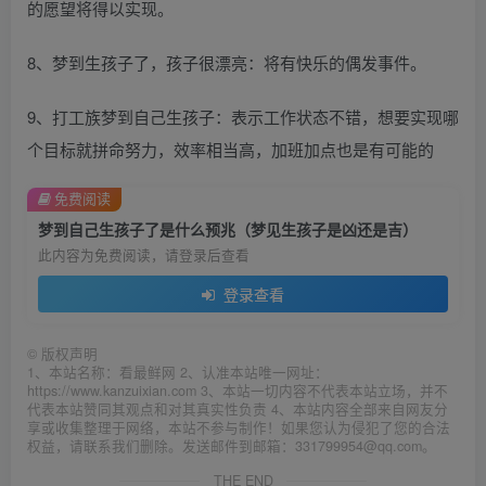
的愿望将得以实现。
8、梦到生孩子了，孩子很漂亮：将有快乐的偶发事件。
9、打工族梦到自己生孩子：表示工作状态不错，想要实现哪
个目标就拼命努力，效率相当高，加班加点也是有可能的
免费阅读
梦到自己生孩子了是什么预兆（梦见生孩子是凶还是吉）
此内容为免费阅读，请登录后查看
登录查看
©
版权声明
1、本站名称：看最鲜网 2、认准本站唯一网址：
https://www.kanzuixian.com 3、本站一切内容不代表本站立场，并不
代表本站赞同其观点和对其真实性负责 4、本站内容全部来自网友分
享或收集整理于网络，本站不参与制作！如果您认为侵犯了您的合法
权益，请联系我们删除。发送邮件到邮箱：331799954@qq.com。
THE END