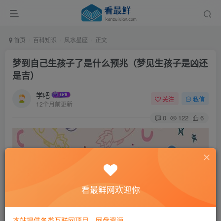
首页
百科知识
风水星座
正文
梦到自己生孩子了是什么预兆（梦见生孩子是凶还
是吉）
学吧
关注
私信
12个月前更新
0
122
6
看最鲜网欢迎你
本站提供各类互联网项目，网盘资源