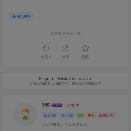
风水星座
喜欢就支持一下吧
点赞
6
分享
收藏
Finger rift,twisted in the love.
如果你为着错过夕阳而哭泣，那么你就要错群星了
学吧
关注
2120
7426
1
5
63.4W+
这家伙很懒，什么都没有写...