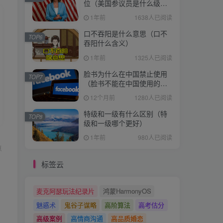
位（美国参议员是什么级
别）
1年前
1638人已阅读
口不吞阳是什么意思（口不
TOP6
吞阳什么含义）
1年前
1325人已阅读
脸书为什么在中国禁止使用
TOP7
（脸书不能在中国使用的原
因）
12个月前
1280人已阅读
特级和一级有什么区别（特
TOP8
级和一级哪个更好）
1年前
980人已阅读
点
标签云
麦克阿瑟玩法纪录片
鸿蒙HarmonyOS
魅惑术
鬼谷子谋略
高阶算法
高考估分
高级案例
高情商沟通
高品质婚恋