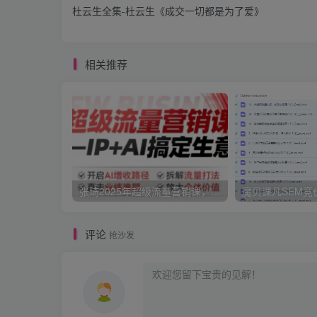
杜云生全集-杜云生《成交一切都是为了爱》
相关推荐
张琦2025年超级流量营销课，IP+AI搞定生意，开启AI增收路径 直击业绩难题 拆解流量打法 放大个体价值
评论
抢沙发