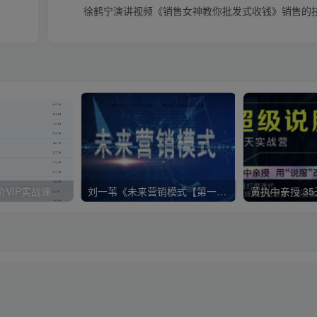
徐鹤宁演讲视频《销售女神教你批发式收钱》销售的
魔贝课凡SEM竞价VIP实战课程（第一期）
刘一苇《未来营销模式【第一季+第二季】》
黄执中亲授:3