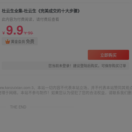
杜云生全集-杜云生《完美成交的十大步骤》
此内容为付费阅读，请付费后查看
9.9
99
￥
￥
免费
黄金会员
立即购买
您当前未登录！建议登陆后购买，可保存购买订单
ww.kanzuixian.com 3、本站一切内容不代表本站立场，并不代表本站赞同其观
集整理于网络，本站不参与制作！如果您认为侵犯了您的合法权益，请联系我们删
THE END