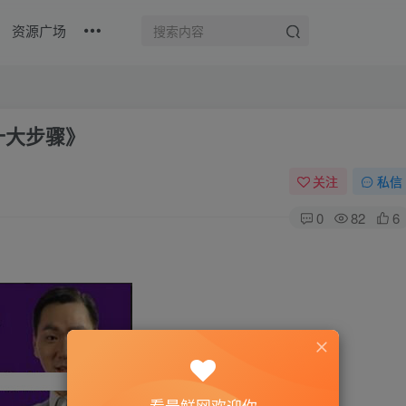
资源广场
十大步骤》
关注
私信
0
82
6