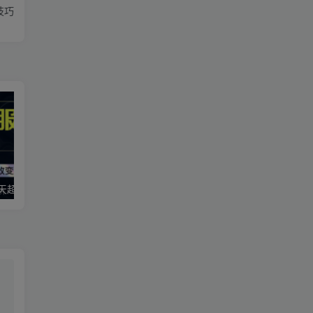
技巧
5天超级说服力
《增长的底层逻辑》科特勒增长实验室系列课程·模块方法论大课