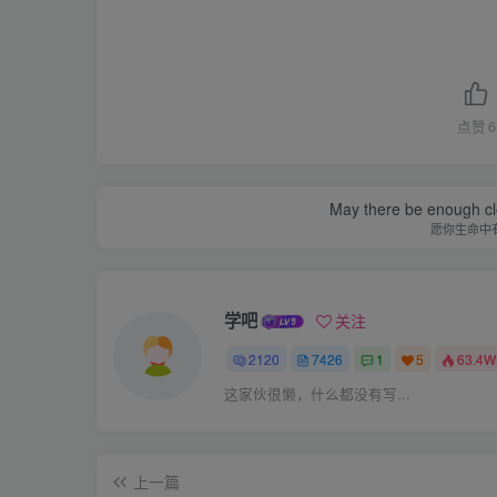
点赞
6
May there be enough clo
愿你生命中
学吧
关注
2120
7426
1
5
63.4W
这家伙很懒，什么都没有写...
上一篇