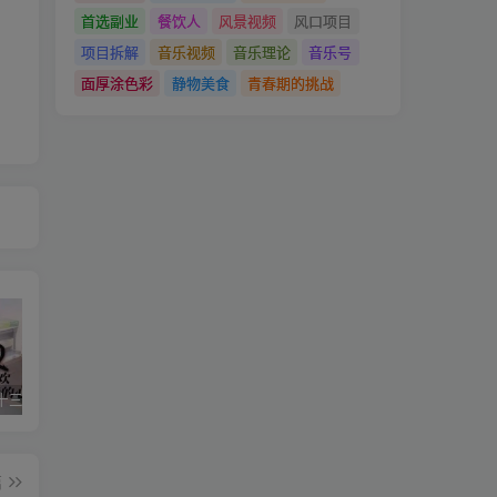
首选副业
餐饮人
风景视频
风口项目
项目拆解
音乐视频
音乐理论
音乐号
面厚涂色彩
静物美食
青春期的挑战
星空传媒十三个女演员（星空传媒女演员颜值排行）
华严经是什么梗(华严经是什么书)
美国议员相当于中国什么职位（美国参议员是什么级别）
篇