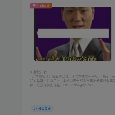
付费阅读
©
版权声明
1、本站名称：看最鲜网 2、认准本站唯一网址：https://w
和对其真实性负责 4、本站内容全部来自网友分享或收
除。发送邮件到邮箱：331799954@qq.com。
销售营销