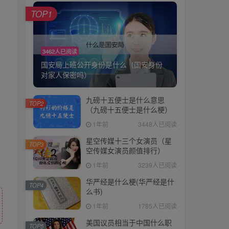
TOP1
3462人已阅读
国安局上班公开身份是什么（国安身份
对家人保密吗）
九磅十五便士是什么意思
TOP2
（九磅十五便士是什么梗）
1年前
3448人已阅读
星空传媒十三个女演员（星
TOP3
空传媒女演员颜值排行）
1年前
3239人已阅读
华严经是什么梗(华严经是什
TOP4
么书)
1年前
1785人已阅读
美国议员相当于中国什么职
TOP5