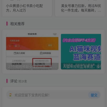
小众赛道小红书卖小吃配
美女号暴力拉新，用过AI优
方，月入过万
化一件生成，每天搬砖，疯
狂变现5000+
相关推荐
27个短视频副业赚钱项目：零基础、零成本、零风险，普通人可复制的暴利变现攻略
AI猫咪
评论
抢沙发
欢迎您留下宝贵的见解！
提交