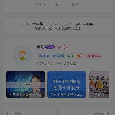
点赞
11
分享
收藏
Those who fly solo have the strongest wings.
那些单独飞翔的人拥有最强大的翅膀
学吧
关注
2120
7426
1
5
63.4W+
这家伙很懒，什么都没有写...
国安局上班公开身份是什么（国安身份对家人保密吗）
九磅十五便士是什么意思（九磅十五便士是什么梗）
上一篇
下一篇