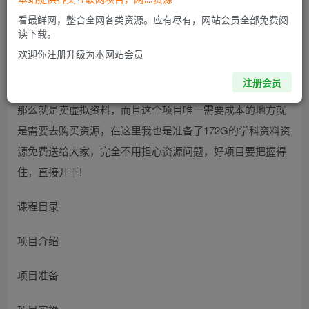
项目介绍
看最鲜网，整合全网各类资源。应有尽有，网站会员全部免费阅
读下载。
本次课程给大家带来的是，仅凭一部手机卖高考资料月入过
欢迎你注册升级为本网站会员
万，现在是2月底了，高考是6月初，高考这个话题的热度有
注册会员
多大，自然不用我废话了，如何利用这个热度进行变现呢，
那么就是卖虚拟资料，而且这个项目唯一需要成本的地方就
是需要去购买资源，在这里我也是准备了172G的学科资料资
源免费送给大家，完全不用担心资源问题，好项目要把握得
住，直接开干!
课程目录
项目介绍
项目准备