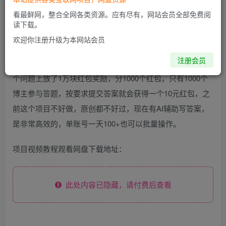
项目介绍
看最鲜网，整合全网各类资源。应有尽有，网站会员全部免费阅
读下载。
知乎答题红包已经有一段时间了，其盈利的原理就是通过商
欢迎你注册升级为本网站会员
家给的广告来赚取利润，例如很多汽车，数码产品需要推
注册会员
广，商家会批当相应的问题，比如在一个卖汽车商家，在一
个问题上放了1万块红包奖励，分1000个红包，只有1000个
博主参与答题，按要求提交答案就会获得一个10元红包，之
前这个项目不好做，原创都不好过，现在有AI辅助写答案，
是非常高效的，单账号一天100+也可以批量操作。
项目视频教程观看网盘下载地址：
此处内容已隐藏，请付费后查看