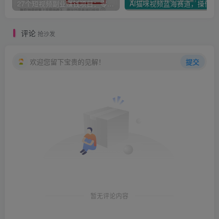
27个短视频副业赚钱项目：零基础、零成本、零风险，普通人可复制的暴利变现攻略
AI猫咪
评论
抢沙发
欢迎您留下宝贵的见解！
提交
暂无评论内容