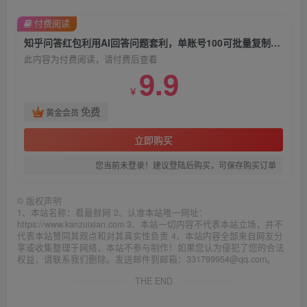
付费阅读
知乎问答红包利用AI回答问题套利，单账号100可批量复制，无脑上手
此内容为付费阅读，请付费后查看
9.9
￥
免费
黄金会员
立即购买
您当前未登录！建议登陆后购买，可保存购买订单
©
版权声明
1、本站名称：看最鲜网 2、认准本站唯一网址：
https://www.kanzuixian.com 3、本站一切内容不代表本站立场，并不
代表本站赞同其观点和对其真实性负责 4、本站内容全部来自网友分
享或收集整理于网络，本站不参与制作！如果您认为侵犯了您的合法
权益，请联系我们删除。发送邮件到邮箱：331799954@qq.com。
THE END