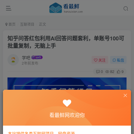
首页
互联项目
正文
知乎问答红包利用AI回答问题套利，单账号100可
批量复制，无脑上手
学吧
关注
私信
2年前发布
0
82
9
看最鲜网欢迎你
本站提供各类互联网项目，网盘资源