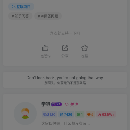
互联项目
# 知乎问答
# AI回答问题
喜欢就支持一下吧
点赞
9
分享
收藏
Don't look back, you're not going that way.
别回头，你要走的不是那条路
学吧
关注
2120
7426
1
5
63.5W+
这家伙很懒，什么都没有写...