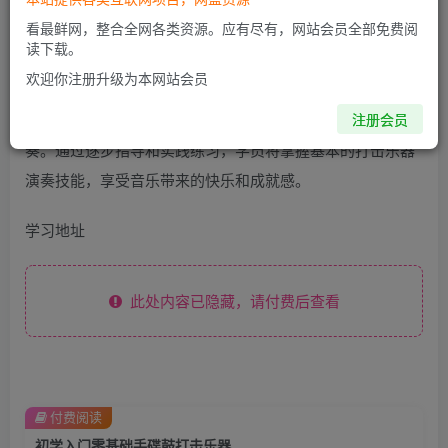
看最鲜网，整合全网各类资源。应有尽有，网站会员全部免费阅
课程介绍
读下载。
欢迎你注册升级为本网站会员
“初学入门零基础手碟鼓打击乐器”课程适合零基础学员学习
注册会员
手碟鼓打击乐器。学员将学习基础节奏、打击技巧和乐曲演
奏。通过逐步指导和实践练习，学员将掌握基本的打击乐器
演奏技能，享受音乐带来的快乐和成就感。
学习地址
此处内容已隐藏，请付费后查看
付费阅读
初学入门零基础手碟鼓打击乐器