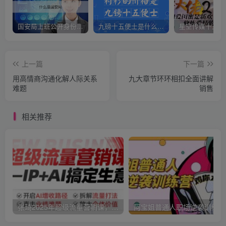
国安局上班公开身份是什么（国安身份对家人保密吗）
九磅十五便士是什么意思（九磅十五便士是什么梗）
上一篇
下一篇
用高情商沟通化解人际关系
九大章节环环相扣全面讲解
难题
销售
相关推荐
张琦2025年超级流量营销课，IP+AI搞定生意，开启AI增收路径 直击业绩难题 拆解流量打法 放大个体价值
阿宝姐普通人职场逆袭训练营