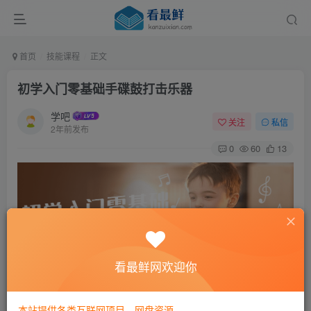
首页
技能课程
正文
初学入门零基础手碟鼓打击乐器
学吧
关注
私信
2年前发布
0
60
13
看最鲜网欢迎你
本站提供各类互联网项目，网盘资源