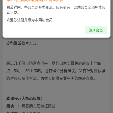
及辅导的3000个案例浓缩成50堂精华课。帮助家长升级管教
看最鲜网，整合全网各类资源。应有尽有，网站会员全部免费阅
思维，陪孩子轻松顺利度过青春期。
读下载。
欢迎你注册升级为本网站会员
50堂课读懂青春期孩子的心理，通过典型案例分析青春期孩
注册会员
子症状，让家长明白孩子内心，发掘孩子潜力，提升教育观
念和重塑教育方式。
经过几千份市场调查问卷，罗列出家长最关心的五十个痛
点，
50讲、50个策略，既有理论分析建议，又有针对性很强
的对策和操作方法，
为家长提供专业完美的解决方案。
本课程八大核心版块：
版块一：
青春期心理特征概述