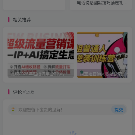
电话说话幽默技巧励志礼仪
销售视频主持
相关推荐
张琦2025年超级流量营销课，IP+AI搞定生意，开启AI增收路径 直击业绩难题 拆解流量打法 放大个体价值
阿宝姐普通人职场逆袭训练营
评论
抢沙发
欢迎您留下宝贵的见解！
提交