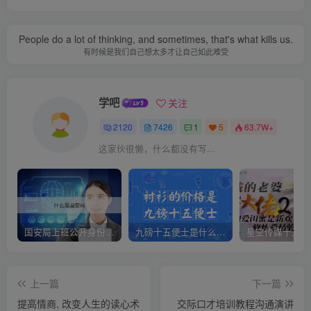
People do a lot of thinking, and sometimes, that's what kills us.
有时候是我们自己想太多才让自己如此难受
学吧
关注
2120
7426
1
5
63.7W+
这家伙很懒，什么都没有写...
国安局上班公开身份是什么（国安身份对家人保密吗）
九磅十五便士是什么意思（九磅十五便士是什么梗）
上一篇
下一篇
提高情商, 改变人生的读心术
交际口才培训教程沟通演讲