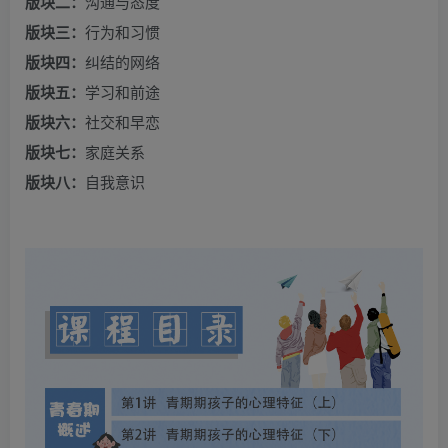
版块二：
沟通与态度
版块三：
行为和习惯
版块四：
纠结的网络
版块五：
学习和前途
版块六：
社交和早恋
版块七：
家庭关系
版块八：
自我意识