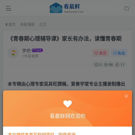
首页
技能课程
正文
《青春期心理辅导课》家长有办法，读懂青春期
学吧
关注
私信
1年前更新
0
96
11
本专辑由心理专家
吴其旺撰稿，爱善学堂专业主播录制播出
心理专家吴其旺，
福建师范大学心理健康中心心理咨询师，
看最鲜网欢迎你
福建省心理咨询师协会儿童心理发展专业委员会副主任，拥
有30年心理教学咨询经验，他将日本留学学习的“箱庭疗法”
本站提供各类互联网项目，网盘资源