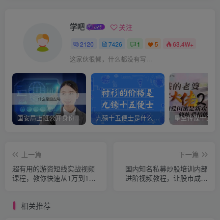
学吧
关注
2120
7426
1
5
63.4W+
这家伙很懒，什么都没有写...
国安局上班公开身份是什么（国安身份对家人保密吗）
九磅十五便士是什么意思（九磅十五便士是什么梗）
上一篇
下一篇
超有用的游资短线实战视频
国内知名私募炒股培训内部
课程，教你快速从1万到100
进阶视频教程，让股市成为
万
你的提款机
相关推荐