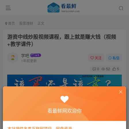
首页
股票理财
正文
游资中线炒股视频课程，跟上就是赚大钱（视频
+教学课件）
学吧
关注
私信
1年前更新
0
52
5
看最鲜网欢迎你
本站提供各类互联网项目，网盘资源