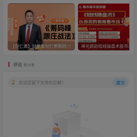
【倪仁勇】财学堂倪仁勇筹码峰跟庄战法系统课+筹码峰指标
神光
评论
抢沙发
欢迎您留下宝贵的见解！
提交