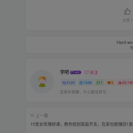
点赞
7
Hard-work
学吧
关注
2120
7426
1
5
63.1W
这家伙很懒，什么都没有写...
上一篇
15堂女性理财课，教你规划家庭开支，在家也能赚回1