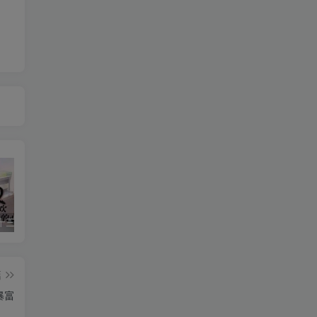
星空传媒十三个女演员（星空传媒女演员颜值排行）
华严经是什么梗(华严经是什么书)
美国议员相当于中国什么职位（美国参议员是什么级别）
篇
暴富