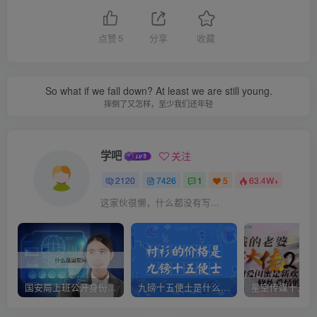
点赞
5
分享
收藏
So what if we fall down? At least we are still young.
摔倒了又怎样，至少我们还年轻
学吧
关注
2120
7426
1
5
63.4W+
这家伙很懒，什么都没有写...
国安局上班公开身份是什么（国安身份对家人保密吗）
九磅十五便士是什么意思（九磅十五便士是什么梗）