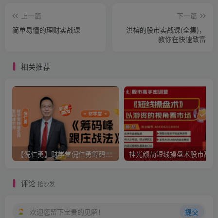
上一篇
下一篇
简单易懂的理财实战课
洪榕的股市实战课(全集)，
教你在快速致富
相关推荐
【倪仁勇】财学堂倪仁勇筹码峰跟庄战法系统课+筹码峰指标
神光
评论
抢沙发
欢迎您留下宝贵的见解！
提交