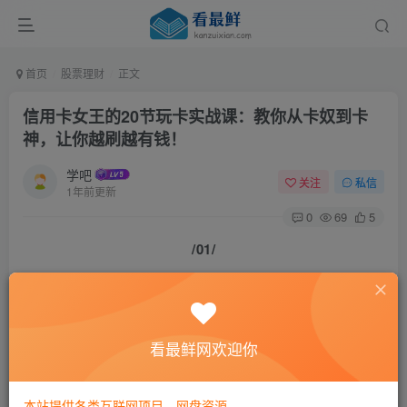
首页
股票理财
正文
信用卡女王的20节玩卡实战课：教你从卡奴到卡
神，让你越刷越有钱！
学吧
关注
私信
1年前更新
0
69
5
/01/
你身边是否有这样的人？
富士山的樱花、芬兰的北极光、大堡礁的海、迪拜的
看最鲜网欢迎你
沙漠都有她的足迹；
本站提供各类互联网项目，网盘资源