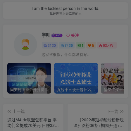
I am the luckiest person in the world.
我是世界上最幸运的人
学吧
关注
2120
7426
1
5
63.4W+
这家伙很懒，什么都没有写...
国安局上班公开身份是什么（国安身份对家人保密吗）
九磅十五便士是什么意思（九磅十五便士是什么梗）
上一篇
下一篇
通过M4trix联盟营销平台 平
《2022年短视频涨粉新玩
均佣金提成70美元 日赚320
法》涨粉36招+橱窗开通+账
美元
号运营