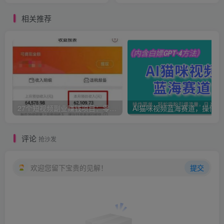
相关推荐
27个短视频副业赚钱项目：零基础、零成本、零风险，普通人可复制的暴利变现攻略
AI猫咪
评论
抢沙发
欢迎您留下宝贵的见解！
提交