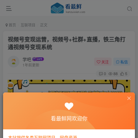
首页
互联项目
正文
视频号变现运营，视频号+社群+直播，铁三角打
通视频号变现系统
学吧
关注
私信
1年前更新
0
88
5
看最鲜网欢迎你
本站提供各类互联网项目，网盘资源