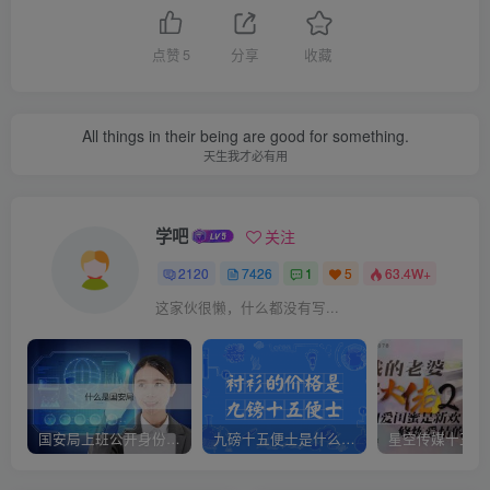
点赞
5
分享
收藏
All things in their being are good for something.
天生我才必有用
学吧
关注
2120
7426
1
5
63.4W+
这家伙很懒，什么都没有写...
国安局上班公开身份是什么（国安身份对家人保密吗）
九磅十五便士是什么意思（九磅十五便士是什么梗）