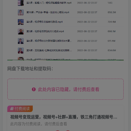
网盘下载地址和提取码：
此处内容已隐藏，请付费后查看
付费阅读
视频号变现运营，视频号+社群+直播，铁三角打通视频号变现系统
此内容为付费阅读，请付费后查看