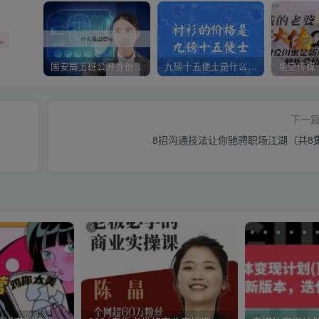
+
国安局上班公开身份是什么（国安身份对家人保密吗）
九磅十五便士是什么意思（九磅十五便士是什么梗）
下一
8招沟通技法让你驰骋职场江湖（共8