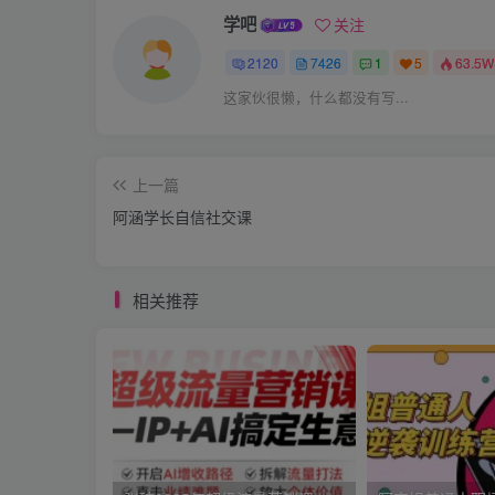
学吧
关注
2120
7426
1
5
63.5W
这家伙很懒，什么都没有写...
上一篇
阿涵学长自信社交课
相关推荐