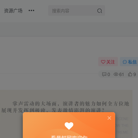
资源广场
）
关注
私信
0
61
9