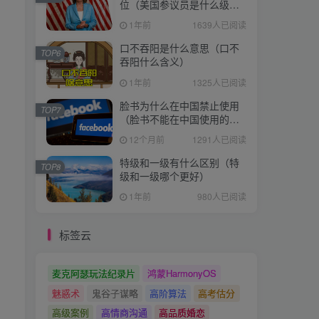
位（美国参议员是什么级
别）
1年前
1639人已阅读
口不吞阳是什么意思（口不
TOP6
吞阳什么含义）
1年前
1325人已阅读
脸书为什么在中国禁止使用
TOP7
（脸书不能在中国使用的原
因）
12个月前
1291人已阅读
特级和一级有什么区别（特
TOP8
级和一级哪个更好）
1年前
980人已阅读
标签云
麦克阿瑟玩法纪录片
鸿蒙HarmonyOS
魅惑术
鬼谷子谋略
高阶算法
高考估分
高级案例
高情商沟通
高品质婚恋