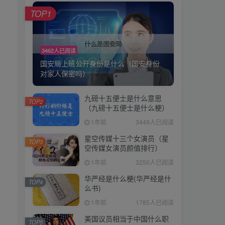
TOP1
3462人已阅读
国安局上班公开身份是什么（国安身份
对家人保密吗）
九磅十五便士是什么意思
TOP2
（九磅十五便士是什么梗）
1年前
3449人已阅读
星空传媒十三个女演员（星
TOP3
空传媒女演员颜值排行）
1年前
3250人已阅读
华严经是什么梗(华严经是什
TOP4
么书)
1年前
1785人已阅读
美国议员相当于中国什么职
TOP5