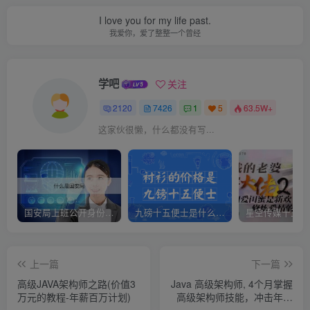
I love you for my life past.
我爱你，爱了整整一个曾经
学吧
关注
2120
7426
1
5
63.5W+
这家伙很懒，什么都没有写...
国安局上班公开身份是什么（国安身份对家人保密吗）
九磅十五便士是什么意思（九磅十五便士是什么梗）
上一篇
下一篇
高级JAVA架构师之路(价值3
Java 高级架构师, 4个月掌握
万元的教程-年薪百万计划)
高级架构师技能，冲击年薪