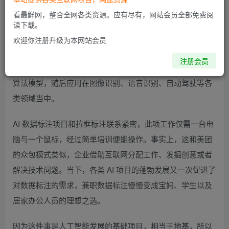
项目介绍
看最鲜网，整合全网各类资源。应有尽有，网站会员全部免费阅
读下载。
数据标注指的是通过人工的方式对图片、音频以及语音内容
欢迎你注册升级为本网站会员
予以标记和打上标签，把大量的非结构性数据处理成机器能
注册会员
够识别的数据。标注完成的数据会被人工智能企业用于训练
算法模型，随后应用在图像识别、语音识别、自动驾驶等各
类领域当中。
AI 数据标注项目和拉框标注联系紧密，此项工作仅需一台电
脑与一个鼠标，经过简单培训便能操作。事实上，这和美团
的众包模式类似，企业借助互联网分配工作、发掘创意或者
解决技术问题。当下，各类 AI 项目的蓬勃发展又一次促进了
对数据标注的需求，兼职数据标注慢慢变成宝妈、学生以及
居家办公人员的理想之选。
因为这件事是人工智能发展的基础项目，相当于地基，所以