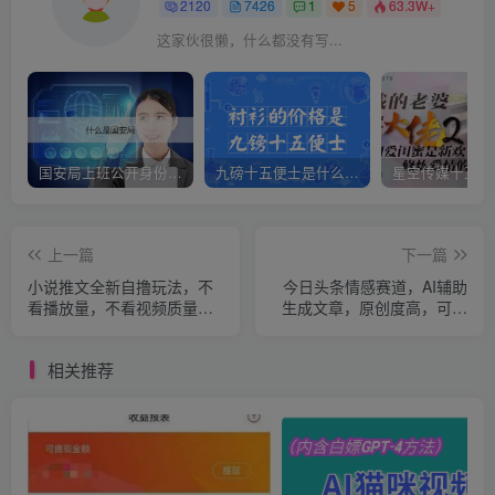
2120
7426
1
5
63.3W+
这家伙很懒，什么都没有写...
国安局上班公开身份是什么（国安身份对家人保密吗）
九磅十五便士是什么意思（九磅十五便士是什么梗）
上一篇
下一篇
小说推文全新自撸玩法，不
今日头条情感赛道，AI辅助
看播放量，不看视频质量，
生成文章，原创度高，可日
每天500+
入200-500
相关推荐