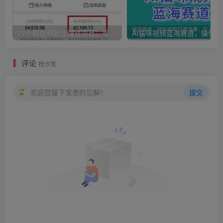
27个短视频副业赚钱项目：零基础、零成本、零风险，普通人可复制的暴利变现攻略
AI猫咪
评论
抢沙发
欢迎您留下宝贵的见解！
提交