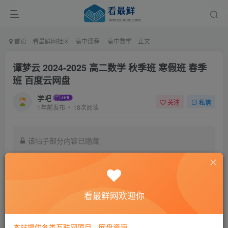
首页
看最鲜网社区
高中课程
高中数学
正文
谭梦云 2024-2025 高二数学 秋季班 寒假班 春季
班 百度云网盘
学吧
关注
私信
1年前发布
18次阅读
该帖子部分内容已隐藏
付费阅读
19.9
￥
看最鲜网欢迎你
免费
黄金会员
登录购买
本站提供各类互联网项目，网盘资源