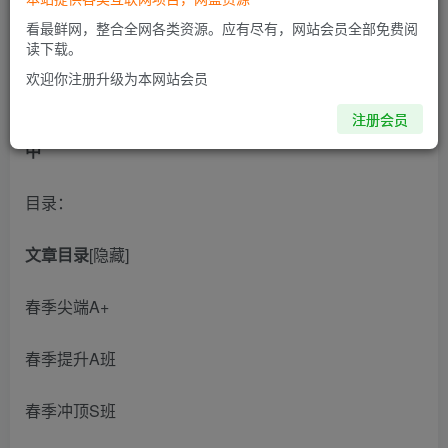
看最鲜网，整合全网各类资源。应有尽有，网站会员全部免费阅
此内容为付费阅读，请付费后查看
读下载。
欢迎你注册升级为本网站会员
谭梦云 2024-2025 高二数学 秋季班 寒假班 春季班 更新
注册会员
中
目录：
文章目录
[隐藏]
春季尖端A+
春季提升A班
春季冲顶S班