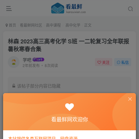
首页
看最鲜网社区
高中课程
高中化学
正文
林森 2023高三高考化学 S班 一二轮复习全年联报
暑秋寒春合集
学吧
关注
私信
2年前发布
8次阅读
该帖子部分内容已隐藏
付费阅读
9.9
￥
看最鲜网欢迎你
免费
黄金会员
登录购买
本站提供各类互联网项目，网盘资源