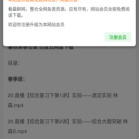
看最鲜网，整合全网各类资源。应有尽有，网站会员全部免费阅
此内容为付费阅读，请付费后查看
读下载。
欢迎你注册升级为本网站会员
(完结) 林森 2023高三高考化学 S班 一二轮复习全年联报
注册会员
暑秋寒春合集 百度云网盘下载
目录：
春季班：
20.直播【综合复习下第1讲】实验——滴定实验 林
森.mp4
20.直播【综合复习下第2讲】实验——综合大题突破 林
森S.mp4