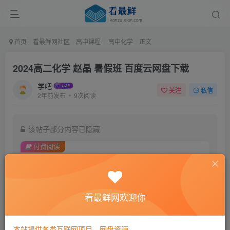
首页
看最鲜网社区
高中课程
高中化学
正文
2024高二化学 赵晶 暑假班 百度云网盘下载
学吧
关注
私信
2年前发布
9次阅读
该帖子部分内容已隐藏
付费阅读
9.9
￥
免费
黄金会员
看最鲜网欢迎你
登录购买
本站提供各类互联网项目，网盘资源