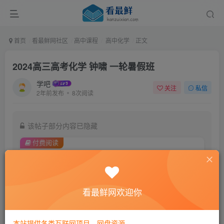
首页
看最鲜网社区
高中课程
高中化学
正文
2024高三高考化学 钟啸 一轮暑假班
学吧
关注
私信
2年前发布
8次阅读
该帖子部分内容已隐藏
付费阅读
9.9
￥
免费
黄金会员
看最鲜网欢迎你
登录购买
本站提供各类互联网项目，网盘资源