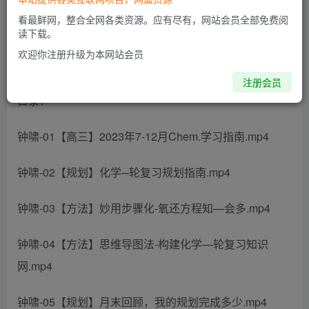
此内容为付费阅读，请付费后查看
看最鲜网，整合全网各类资源。应有尽有，网站会员全部免费阅
读下载。
欢迎你注册升级为本网站会员
2024高三高考化学 钟啸 一轮暑假班 完结
注册会员
目录：
钟啸-01【高三】2023年7-12月Chem.学习指南.mp4
钟啸-02【规划】化学─轮复习规划指南.mp4
钟啸-03【方法】妙用步骤化-氧还方程知—会多.mp4
钟啸-04【方法】思维导图法-构建化学—轮复习知识
网.mp4
钟啸-05【规划】月末回顾，我的规划完成多少.mp4