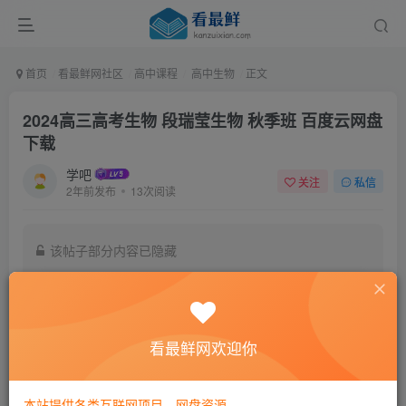
首页
看最鲜网社区
高中课程
高中生物
正文
2024高三高考生物 段瑞莹生物 秋季班 百度云网盘
下载
学吧
关注
私信
2年前发布
13次阅读
该帖子部分内容已隐藏
付费阅读
9.9
￥
看最鲜网欢迎你
免费
黄金会员
登录购买
本站提供各类互联网项目，网盘资源