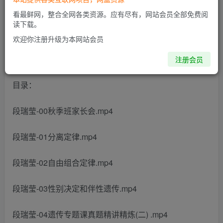
看最鲜网，整合全网各类资源。应有尽有，网站会员全部免费阅
此内容为付费阅读，请付费后查看
读下载。
欢迎你注册升级为本网站会员
2024高三高考生物 段瑞莹生物 秋季班 更新中
注册会员
目录：
段瑞莹-00秋季班家长会.mp4
段瑞莹-01分离定律.mp4
段瑞莹-02自由组合定律.mp4
段瑞莹-03性别决定和伴性遗传.mp4
段瑞莹-04遗传专题课真题精讲精炼(二) .mp4