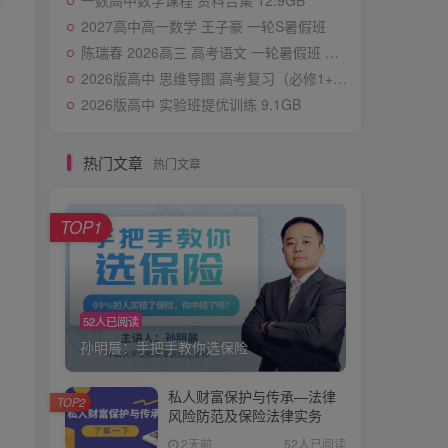
一数高中数学课程 资料合集 12.9GB
2027高中高一数学 王子豪 一轮S暑假班
陈瑞春 2026高三 高考语文 一轮暑假班 更新中
2026版高中 思维导图 高考复习（必修1+2） 化学
2026版高中 实验班提优训练 9.1GB
热门文章
热门文章
TOP1
52人已阅读
孙明展：手把手教你选保险
私人财富保护与传承—法律
TOP2
风险防范及保险法律实务
2天前
52人已阅读