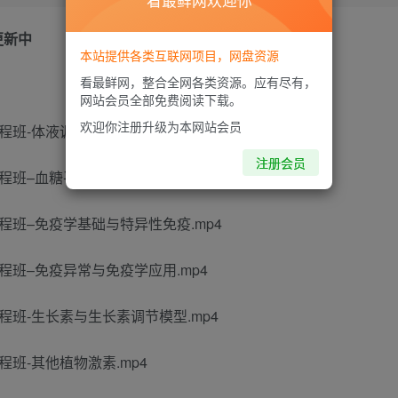
看最鲜网欢迎你
更新中
本站提供各类互联网项目，网盘资源
看最鲜网，整合全网各类资源。应有尽有，
网站会员全部免费阅读下载。
欢迎你注册升级为本网站会员
全程班-体液调节基础与体温平衡调节.mp4
注册会员
全程班–血糖平衡调节与水盐平衡调节.mp4
全程班–免疫学基础与特异性免疫.mp4
全程班–免疫异常与免疫学应用.mp4
全程班-生长素与生长素调节模型.mp4
程班-其他植物激素.mp4