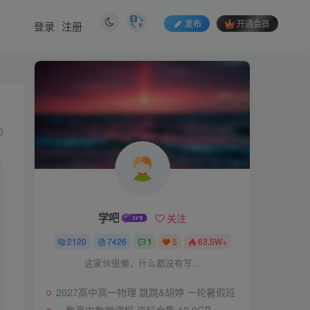
发布
开通会员
登录
注册
0
学吧
关注
2120
7426
1
5
63.5W+
这家伙很懒，什么都没有写...
2027高中高一物理 跳跳&胡婷 一轮暑假班