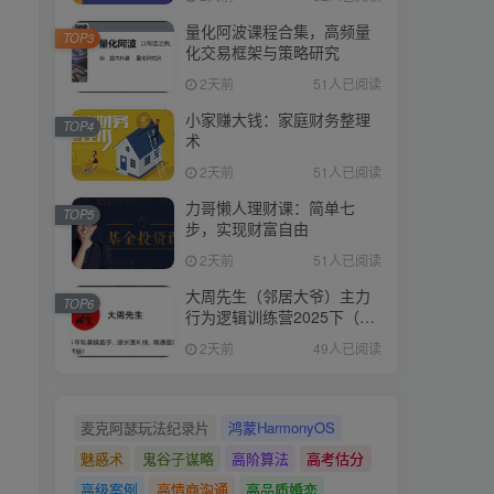
量化阿波课程合集，高频量
TOP3
化交易框架与策略研究
2天前
51人已阅读
小家赚大钱：家庭财务整理
TOP4
术
2天前
51人已阅读
力哥懒人理财课：简单七
TOP5
步，实现财富自由
2天前
51人已阅读
大周先生（邻居大爷）主力
TOP6
行为逻辑训练营2025下（直
播＋系统课）
2天前
49人已阅读
麦克阿瑟玩法纪录片
鸿蒙HarmonyOS
魅惑术
鬼谷子谋略
高阶算法
高考估分
高级案例
高情商沟通
高品质婚恋