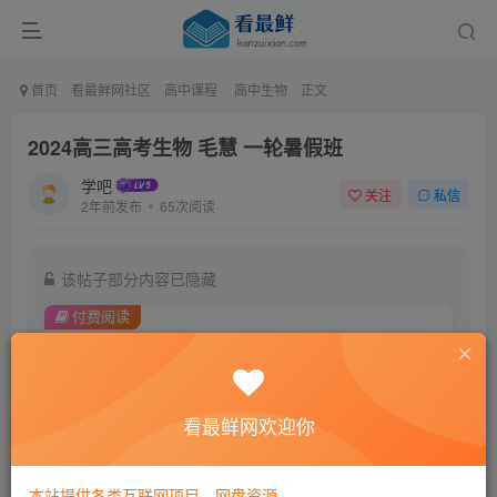
首页
看最鲜网社区
高中课程
高中生物
正文
2024高三高考生物 毛慧 一轮暑假班
学吧
关注
私信
2年前发布
65次阅读
该帖子部分内容已隐藏
付费阅读
9.9
￥
免费
黄金会员
看最鲜网欢迎你
登录购买
本站提供各类互联网项目，网盘资源