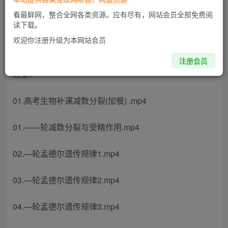
此内容为付费阅读，请付费后查看
看最鲜网，整合全网各类资源。应有尽有，网站会员全部免费阅
读下载。
欢迎你注册升级为本网站会员
2024高三高考生物 毛慧 一轮暑假班
注册会员
目录：
01.高考生物补课减数分裂(加餐) .mp4
01.——轮减数分裂与受精作用.mp4
02.—轮孟德尔遗传规律1.mp4
03.—轮孟德尔遗传规律2.mp4
04.—轮孟德尔遗传规律3.mp4