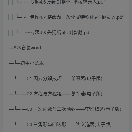
│ │ └─├┈专题4.6 局部到整体+李稼祥录入.pdf
│ │ └─├┈专题4.7 将命题一般化或特殊化+佳颖录入.pdf
│ │ └─└┈专题4.8 先猜后证+刘智勋.pdf
└─8本套装word
└─└─初中小蓝本
└─└─├─01 因式分解技巧——单遵著(电子版)
└─└─├─02 方程与方程组——葛军著(电子版)
└─└─├─03 一次函数与二次函数——李惟峰著(电子版)
└─└─├─04 三角形与四边形——沈文选著(电子版)