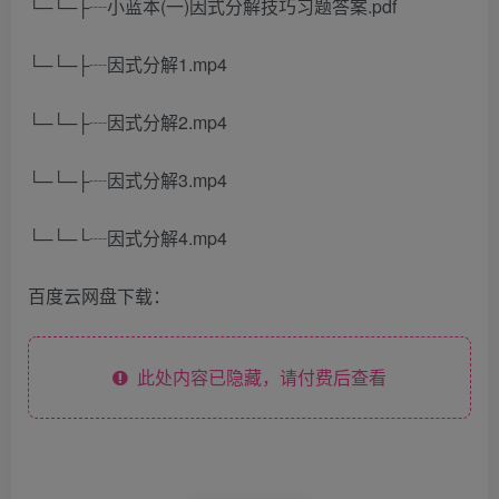
└─└─├┈小蓝本(一)因式分解技巧习题答案.pdf
└─└─├┈因式分解1.mp4
└─└─├┈因式分解2.mp4
└─└─├┈因式分解3.mp4
└─└─└┈因式分解4.mp4
百度云网盘下载：
此处内容已隐藏，请付费后查看