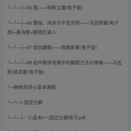
└─└─├─05 圆——柯新立著(电子版)
└─└─├─06 整除、同余与不定方程——冯志刚著(电子
版)+姜海霞+滕晓红录入
└─└─├─07 组合趣题——周建新著(电子版)
└─└─└─08 初中数学竞赛中的解题方法与策略——冯志
刚 顾滨著(电子版)
└─韩老师讲小蓝本课程
└─└─1.因式分解
└─└─├┈小蓝本(一)因式分解技巧.pdf