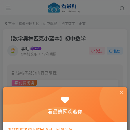
首页
看最鲜网社区
初中课程
初中数学
正文
【数学奥林匹克小蓝本】初中数学
学吧
关注
私信
2年前发布
17次阅读
该帖子部分内容已隐藏
付费阅读
9.9
￥
免费
黄金会员
看最鲜网欢迎你
登录购买
本站提供各类互联网项目，网盘资源