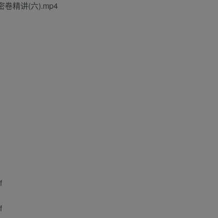
卷精讲(六).mp4
f
f