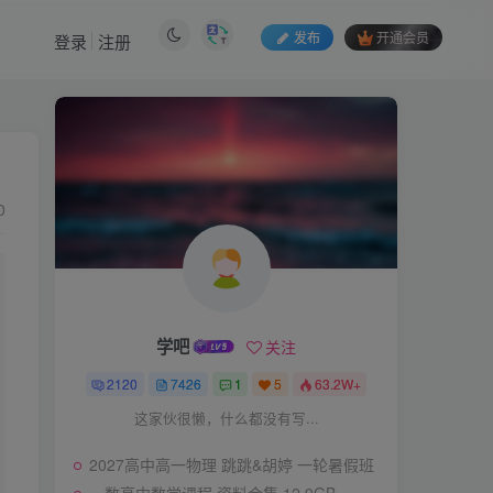
发布
开通会员
登录
注册
0
学吧
关注
2120
7426
1
5
63.2W+
这家伙很懒，什么都没有写...
2027高中高一物理 跳跳&胡婷 一轮暑假班