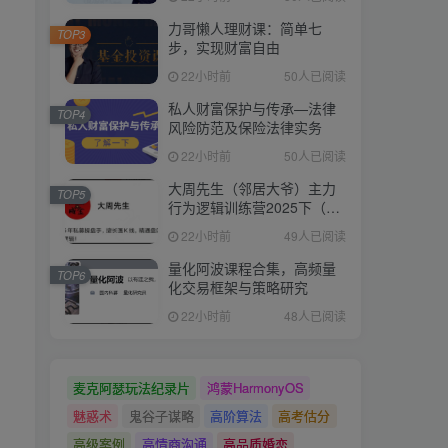
力哥懒人理财课：简单七
TOP3
步，实现财富自由
22小时前
50人已阅读
私人财富保护与传承—法律
TOP4
风险防范及保险法律实务
22小时前
50人已阅读
大周先生（邻居大爷）主力
TOP5
行为逻辑训练营2025下（直
播＋系统课）
22小时前
49人已阅读
量化阿波课程合集，高频量
TOP6
化交易框架与策略研究
22小时前
48人已阅读
麦克阿瑟玩法纪录片
鸿蒙HarmonyOS
魅惑术
鬼谷子谋略
高阶算法
高考估分
高级案例
高情商沟通
高品质婚恋