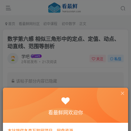
首页
看最鲜网社区
初中课程
初中数学
正文
数学第六感 相似三角形中的定点、定值、动点、
动直线、范围等剖析
学吧
关注
私信
2年前发布
21次阅读
该帖子部分内容已隐藏
付费阅读
4.9
￥
看最鲜网欢迎你
免费
黄金会员
登录购买
本站提供各类互联网项目，网盘资源