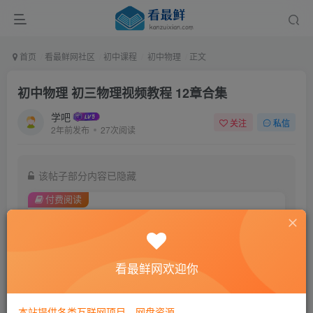
首页
看最鲜网社区
初中课程
初中物理
正文
初中物理 初三物理视频教程 12章合集
学吧
关注
私信
2年前发布
27次阅读
该帖子部分内容已隐藏
付费阅读
8.8
￥
免费
黄金会员
看最鲜网欢迎你
登录购买
本站提供各类互联网项目，网盘资源