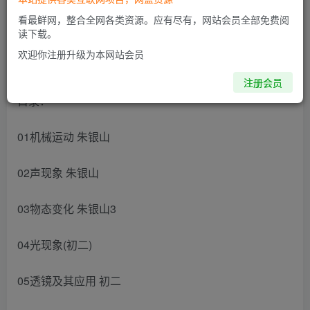
此内容为付费阅读，请付费后查看
看最鲜网，整合全网各类资源。应有尽有，网站会员全部免费阅
读下载。
欢迎你注册升级为本网站会员
初中物理 初二物理视频教程 12章合集
注册会员
目录：
01机械运动 朱银山
02声现象 朱银山
03物态变化 朱银山3
04光现象(初二)
05透镜及其应用 初二