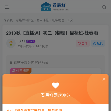
首页
看最鲜网社区
初中课程
初中物理
正文
2019秋【直播课】初二【物理】目标班-杜春雨
学吧
关注
私信
2年前发布
14次阅读
该帖子部分内容已隐藏
付费阅读
8.8
￥
免费
黄金会员
看最鲜网欢迎你
登录购买
本站提供各类互联网项目，网盘资源