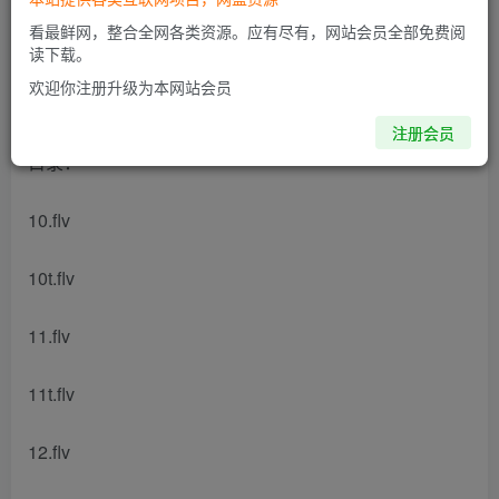
此内容为付费阅读，请付费后查看
看最鲜网，整合全网各类资源。应有尽有，网站会员全部免费阅
读下载。
欢迎你注册升级为本网站会员
2019秋【直播课】初二【物理】目标班-杜春雨
注册会员
目录：
10.flv
10t.flv
11.flv
11t.flv
12.flv