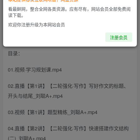
看最鲜网，整合全网各类资源。应有尽有，网站会员全部免费阅
此内容为付费阅读，请付费后查看
读下载。
欢迎你注册升级为本网站会员
2024高三高考语文 刘聪 A+寒假班 更新中
注册会员
目录：
01.视频·学习规划课.mp4
02.直播【第1讲】【二轮强化·写作】写好作文的标题、
开头与结尾_刘聪A+.mp4
03.视频【第1讲】题型精练_刘聪A+.mp4
04.直播【第2讲】【二轮强化·写作】快速搭建作文结构
(二)_刘聪A+.mp4