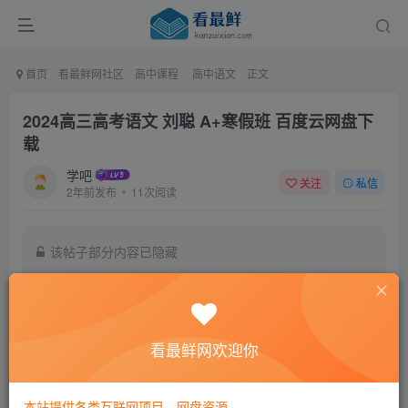
首页
看最鲜网社区
高中课程
高中语文
正文
2024高三高考语文 刘聪 A+寒假班 百度云网盘下
载
学吧
关注
私信
2年前发布
11次阅读
该帖子部分内容已隐藏
付费阅读
9.9
￥
看最鲜网欢迎你
免费
黄金会员
登录购买
本站提供各类互联网项目，网盘资源