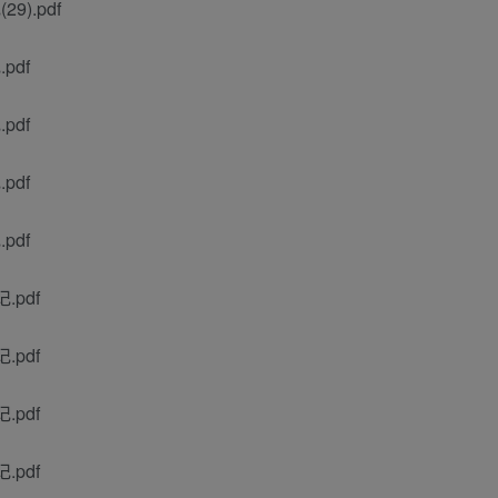
).pdf
pdf
pdf
pdf
pdf
pdf
pdf
pdf
pdf