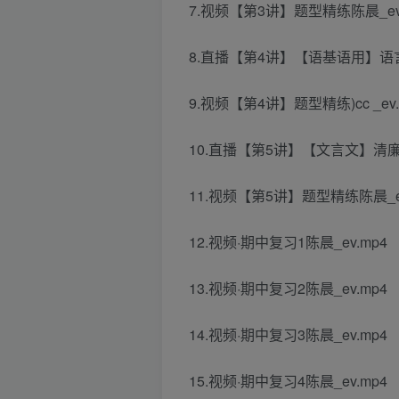
7.视频【第3讲】题型精练陈晨_ev
8.直播【第4讲】【语基语用】语言知识
9.视频【第4讲】题型精练)cc _ev.
10.直播【第5讲】【文言文】清廉
11.视频【第5讲】题型精练陈晨_ev
12.视频·期中复习1陈晨_ev.mp4
13.视频·期中复习2陈晨_ev.mp4
14.视频·期中复习3陈晨_ev.mp4
15.视频·期中复习4陈晨_ev.mp4