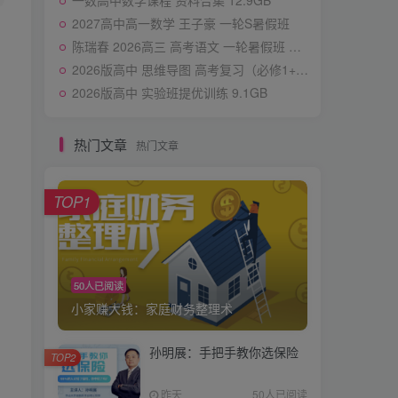
一数高中数学课程 资料合集 12.9GB
2027高中高一数学 王子豪 一轮S暑假班
陈瑞春 2026高三 高考语文 一轮暑假班 更新中
2026版高中 思维导图 高考复习（必修1+2） 化学
2026版高中 实验班提优训练 9.1GB
热门文章
热门文章
TOP1
50人已阅读
小家赚大钱：家庭财务整理术
孙明展：手把手教你选保险
TOP2
昨天
50人已阅读