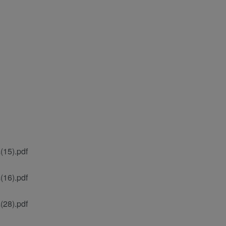
).pdf
).pdf
).pdf