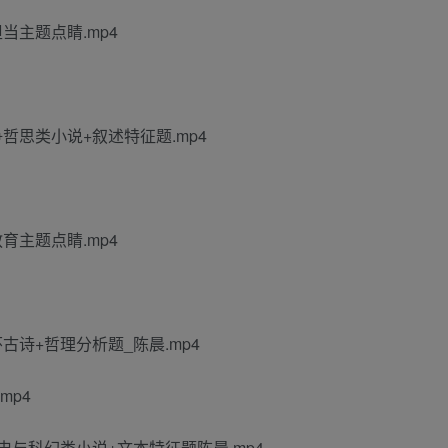
当主题点睛.mp4
哲思类小说+叙述特征题.mp4
育主题点睛.mp4
古诗+哲理分析题_陈晨.mp4
mp4
历史与科幻类小说+文本特征题陈晨.mp4