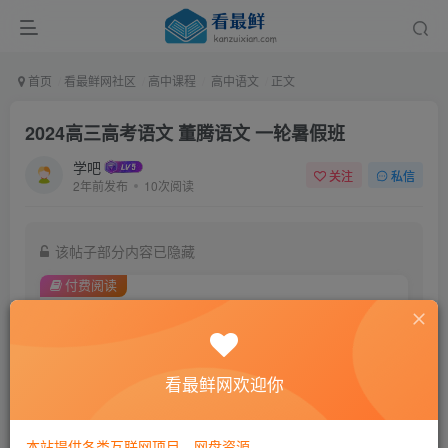
首页
看最鲜网社区
高中课程
高中语文
正文
2024高三高考语文 董腾语文 一轮暑假班
学吧
关注
私信
2年前发布
10次阅读
该帖子部分内容已隐藏
付费阅读
9.9
￥
免费
黄金会员
看最鲜网欢迎你
登录购买
本站提供各类互联网项目，网盘资源