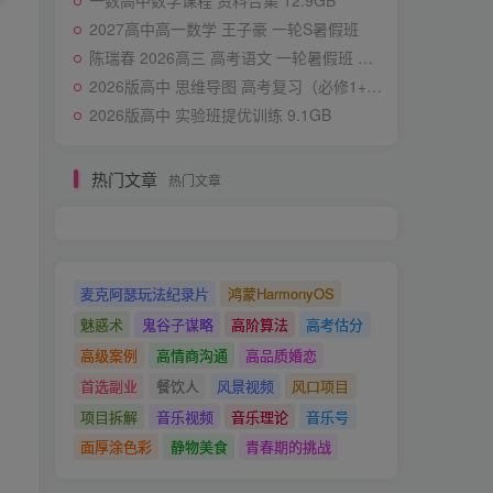
一数高中数学课程 资料合集 12.9GB
2027高中高一数学 王子豪 一轮S暑假班
陈瑞春 2026高三 高考语文 一轮暑假班 更新中
2026版高中 思维导图 高考复习（必修1+2） 化学
2026版高中 实验班提优训练 9.1GB
热门文章
热门文章
麦克阿瑟玩法纪录片
鸿蒙HarmonyOS
魅惑术
鬼谷子谋略
高阶算法
高考估分
高级案例
高情商沟通
高品质婚恋
首选副业
餐饮人
风景视频
风口项目
项目拆解
音乐视频
音乐理论
音乐号
面厚涂色彩
静物美食
青春期的挑战