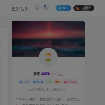
发布
开通会员
登录
注册
0
学吧
关注
2120
7426
1
5
63.5W+
这家伙很懒，什么都没有写...
2027高中高一物理 跳跳&胡婷 一轮暑假班