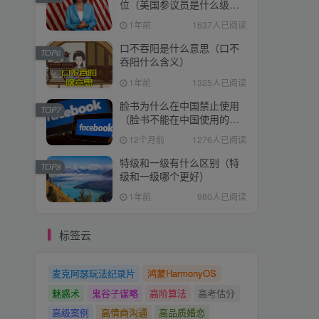
位（美国参议员是什么级
别）
1年前
1637人已阅读
口不吞阳是什么意思（口不
TOP6
吞阳什么含义）
1年前
1325人已阅读
脸书为什么在中国禁止使用
TOP7
（脸书不能在中国使用的原
因）
12个月前
1276人已阅读
特级和一级有什么区别（特
TOP8
级和一级哪个更好）
1年前
980人已阅读
标签云
麦克阿瑟玩法纪录片
鸿蒙HarmonyOS
魅惑术
鬼谷子谋略
高阶算法
高考估分
高级案例
高情商沟通
高品质婚恋