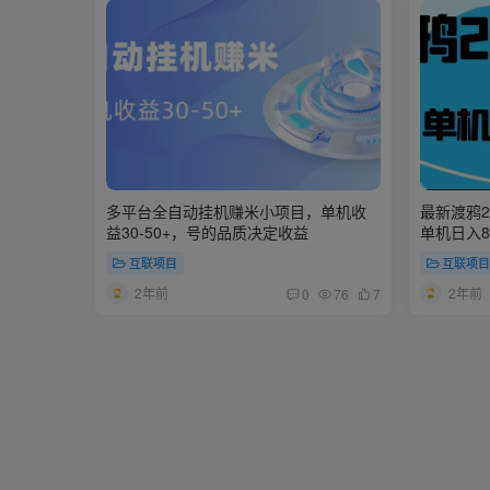
多平台全自动挂机赚米小项目，单机收
最新渡鸦
益30-50+，号的品质决定收益
单机日入80
互联项目
互联项
2年前
2年前
0
76
7