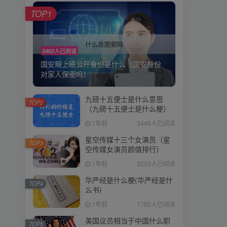
TOP1
3462人已阅读
国安局上班公开身份是什么（国安身份
对家人保密吗）
九磅十五便士是什么意思
TOP2
（九磅十五便士是什么梗）
1年前
3446人已阅读
星空传媒十三个女演员（星
TOP3
空传媒女演员颜值排行）
1年前
3233人已阅读
华严经是什么梗(华严经是什
TOP4
么书)
1年前
1785人已阅读
美国议员相当于中国什么职
TOP5