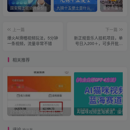
国安局上班公开身份是什么（国安身份对家人保密吗）
九磅十五便士是什么意思（九磅十五便士是什么梗）
上一篇
下一篇
爆火AI滑稽视频玩法，5分钟
新正规音乐人挂机项目，单
一条视频，流量非常不错
号日入200＋，可多开批量
操作
相关推荐
27个短视频副业赚钱项目：零基础、零成本、零风险，普通人可复制的暴利变现攻略
AI猫咪
评论
抢沙发