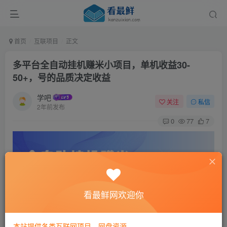
首页
互联项目
正文
多平台全自动挂机赚米小项目，单机收益30-
50+，号的品质决定收益
学吧
关注
私信
2年前发布
0
77
7
看最鲜网欢迎你
本站提供各类互联网项目，网盘资源