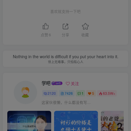
喜欢就支持一下吧
点赞
6
分享
收藏
Nothing in the world is difficult if you put your heart into it.
世上无难事，只怕有心人
学吧
关注
2120
7426
1
5
63.5W+
这家伙很懒，什么都没有写...