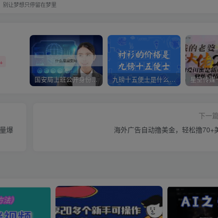
别让梦想只停留在梦里
+
国安局上班公开身份是什么（国安身份对家人保密吗）
九磅十五便士是什么意思（九磅十五便士是什么梗）
下一
质量爆
海外广告自动撸美金，轻松撸70+