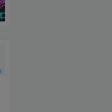
2025抖音新项目，即梦AI拉新，独家挂载官方渠道，几分钟一条原创作品，全职干单日收益1000+
抖音画立体小人，懒人不露脸直播玩法，引流猛变现快，日收益破千
论