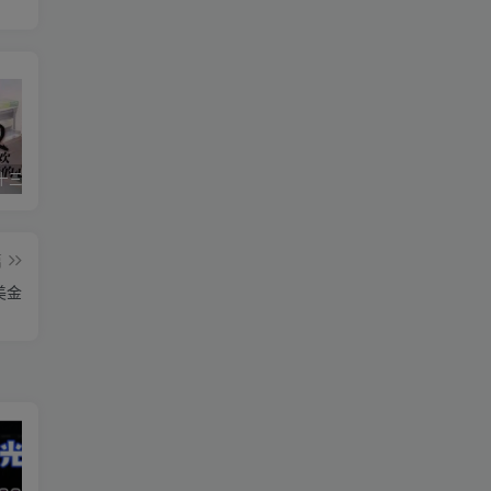
星空传媒十三个女演员（星空传媒女演员颜值排行）
华严经是什么梗(华严经是什么书)
美国议员相当于中国什么职位（美国参议员是什么级别）
篇
美金