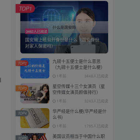
TOP1
3462人已阅读
国安局上班公开身份是什么（国安身份
对家人保密吗）
九磅十五便士是什么意思
TOP2
（九磅十五便士是什么梗）
1年前
3448人已阅读
目
星空传媒十三个女演员（星
TOP3
空传媒女演员颜值排行）
1年前
3243人已阅读
华严经是什么梗(华严经是什
TOP4
么书)
1年前
1785人已阅读
美国议员相当于中国什么职
TOP5