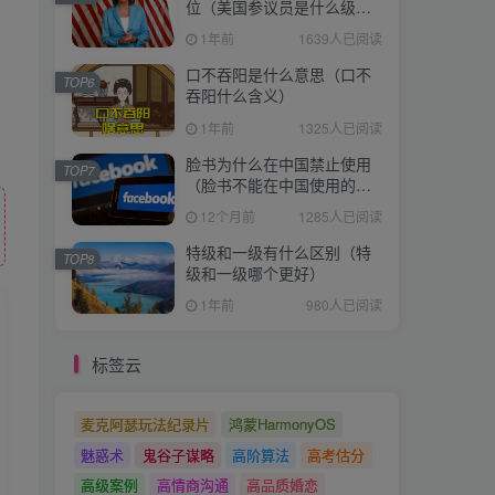
位（美国参议员是什么级
别）
1年前
1639人已阅读
口不吞阳是什么意思（口不
TOP6
吞阳什么含义）
1年前
1325人已阅读
脸书为什么在中国禁止使用
TOP7
（脸书不能在中国使用的原
因）
12个月前
1285人已阅读
特级和一级有什么区别（特
TOP8
级和一级哪个更好）
1年前
980人已阅读
标签云
麦克阿瑟玩法纪录片
鸿蒙HarmonyOS
魅惑术
鬼谷子谋略
高阶算法
高考估分
高级案例
高情商沟通
高品质婚恋