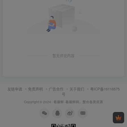
暂无评论内容
友链申请
免责声明
广告合作
关于我们
粤ICP备16116575
号
Copyright © 2024 ·
看最鲜
·
看最鲜网，整合各类资源