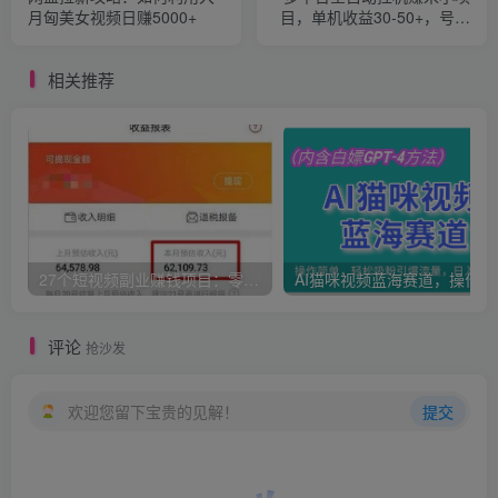
月匈美女视频日赚5000+
目，单机收益30-50+，号的
品质决定收益
相关推荐
27个短视频副业赚钱项目：零基础、零成本、零风险，普通人可复制的暴利变现攻略
AI猫咪
评论
抢沙发
欢迎您留下宝贵的见解！
提交