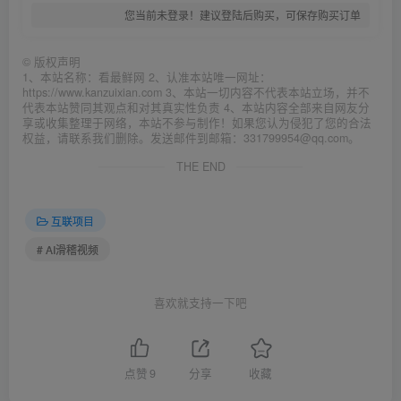
您当前未登录！建议登陆后购买，可保存购买订单
©
版权声明
1、本站名称：看最鲜网 2、认准本站唯一网址：
https://www.kanzuixian.com 3、本站一切内容不代表本站立场，并不
代表本站赞同其观点和对其真实性负责 4、本站内容全部来自网友分
享或收集整理于网络，本站不参与制作！如果您认为侵犯了您的合法
权益，请联系我们删除。发送邮件到邮箱：331799954@qq.com。
THE END
互联项目
# AI滑稽视频
喜欢就支持一下吧
点赞
9
分享
收藏