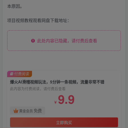
本原因。
项目视频教程观看网盘下载地址：
此处内容已隐藏，请付费后查看
付费阅读
爆火AI滑稽视频玩法，5分钟一条视频，流量非常不错
此内容为付费阅读，请付费后查看
9.9
￥
免费
黄金会员
立即购买